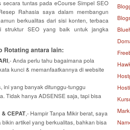
 secara tuntas pada eCourse Simpel SEO
Blog
u Resep Rahasia saya dalam membangun
Blog
mun berkualitas dari sisi konten, terbaca
i struktur SEO yang baik untuk jangka
Blue
Dom
 Rotating antara lain:
Free
,- Anda perlu tahu bagaimana pola
ARI
Hawk
kata kunci & memanfaatkannya di website
Host
s, ini yang banyak ditunggu-tunggu
Host
a. Tidak hanya ADSENSE saja, tapi bisa
Kurs
Mark
,- Hampir Tanpa Mikir berat, saya
 & CEPAT
bikin artikel yang berkualitas, bahkan bisa
Nam