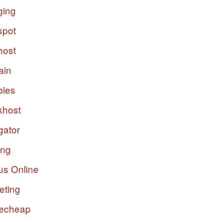
ging
spot
host
ain
bies
host
gator
ing
us Online
eting
echeap