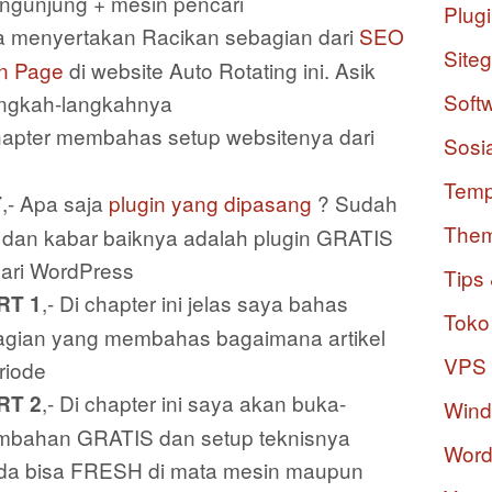
gunjung + mesin pencari
Plug
ga menyertakan Racikan sebagian dari
SEO
Site
n Page
di website Auto Rotating ini. Asik
Soft
langkah-langkahnya
chapter membahas setup websitenya dari
Sosi
Temp
,- Apa saja
plugin yang dipasang
? Sudah
T
The
 dan kabar baiknya adalah plugin GRATIS
ari WordPress
Tips 
,- Di chapter ini jelas saya bahas
RT 1
Toko
 bagian yang membahas bagaimana artikel
VPS
riode
,- Di chapter ini saya akan buka-
RT 2
Win
ambahan GRATIS dan setup teknisnya
Word
anda bisa FRESH di mata mesin maupun