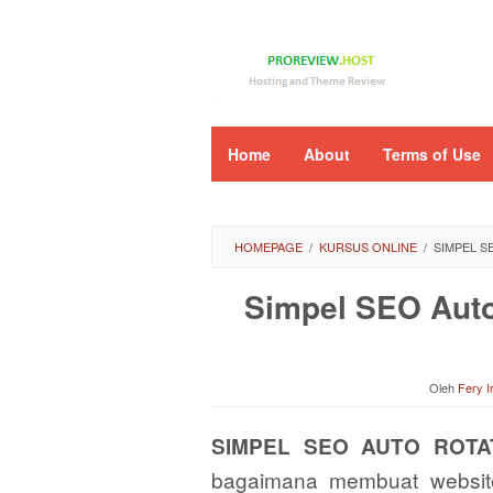
Loncat
ke
konten
Home
About
Terms of Use
HOMEPAGE
/
KURSUS ONLINE
/
SIMPEL S
Simpel SEO Auto
Oleh
Fery 
SIMPEL SEO AUTO ROTA
bagaimana membuat websit