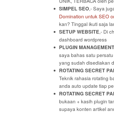
UNIK, TERBACA oleh pen
,- Saya ju
SIMPEL SEO
Domination untuk SEO o
kan? Tinggal ikuti saja 
,- Di 
SETUP WEBSITE
dashboard wordpress
PLUGIN MANAGEMEN
saya bahas satu persatu
yang sudah disediakan d
ROTATING SECRET PA
Teknik rahasia rotating
anda auto update tiap pe
ROTATING SECRET PA
bukaan + kasih plugin t
supaya konten artikel 