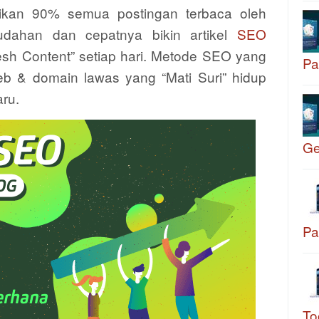
ikan 90% semua postingan terbaca oleh
dahan dan cepatnya bikin artikel
SEO
esh Content” setiap hari. Metode SEO yang
Pa
b & domain lawas yang “Mati Suri” hidup
aru.
G
Pa
To