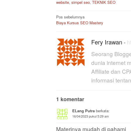
website
,
simpel seo
,
TEKNIK SEO
Navigasi
Pos sebelumnya
pos
Biaya Kursus SEO Mastery
Fery Irawan
-
h
Seorang Blogge
dunia internet 
Affiliate dan 
informasi tent
1 komentar
ELang Putra
berkata:
16/04/2023 pukul 5:29 am
Materinya mudah di pahami