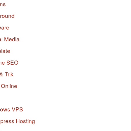
ins
ground
ware
al Media
late
me SEO
& Trik
 Online
dows VPS
press Hosting