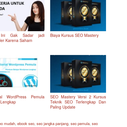
 Ini Gak Sadar jadi
Biaya Kursus SEO Mastery
der Karena Saham
ial WordPress Pemula
SEO Mastery Versi 2 Kursus
 Lengkap
Teknik SEO Terlengkap Dan
Paling Update
eo mudah
,
ebook seo
,
seo jangka panjang
,
seo pemula
,
seo