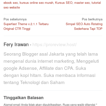
ebook seo
,
kursus online seo murah
,
Kursus SEO
,
master seo
,
tutorial
seo website
Navigasi
Pos sebelumnya
Pos berikutnya
pos
Superfast Theme v.2.1.1 Terbaru
Simpel SEO Auto Rotating
Original CTR Tinggi
Sederhana Tapi TOP
Fery Irawan
-
https://proreview.host/
Seorang Blogger asal Jakarta yang telah lama
mengenal dunia internet marketing, Menggeluti
google Adsense, Affiliate dan CPA. Suka
dengan kopi hitam. Suka membaca informasi
tentang Teknologi dan Saham
Tinggalkan Balasan
Alamat email Anda tidak akan dipublikasikan.
Ruas yang wajib ditandai
*