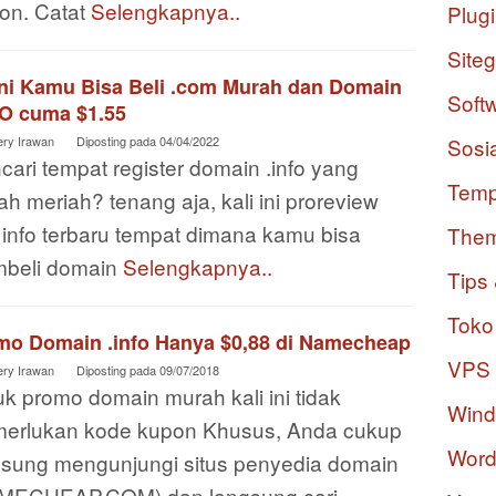
kon. Catat
Selengkapnya..
Plug
Site
ini Kamu Bisa Beli .com Murah dan Domain
Soft
FO cuma $1.55
ery Irawan
Diposting pada
04/04/2022
Sosi
ari tempat register domain .info yang
Temp
h meriah? tenang aja, kali ini proreview
 info terbaru tempat dimana kamu bisa
The
beli domain
Selengkapnya..
Tips 
Toko
mo Domain .info Hanya $0,88 di Namecheap
VPS
ery Irawan
Diposting pada
09/07/2018
k promo domain murah kali ini tidak
Win
erlukan kode kupon Khusus, Anda cukup
Word
gsung mengunjungi situs penyedia domain
MECHEAP.COM) dan langsung cari