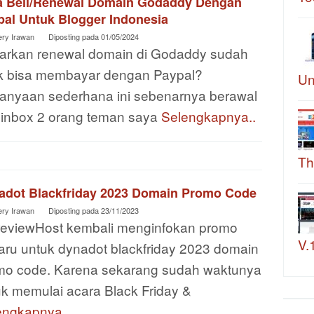
a Beli/Renewal Domain Godaddy Dengan
pal Untuk Blogger Indonesia
ery Irawan
Diposting pada
01/05/2024
arkan renewal domain di Godaddy sudah
ak bisa membayar dengan Paypal?
Un
tanyaan sederhana ini sebenarnya berawal
i inbox 2 orang teman saya
Selengkapnya..
Th
adot Blackfriday 2023 Domain Promo Code
ery Irawan
Diposting pada
23/11/2023
reviewHost kembali menginfokan promo
V.
aru untuk dynadot blackfriday 2023 domain
mo code. Karena sekarang sudah waktunya
uk memulai acara Black Friday &
engkapnya..