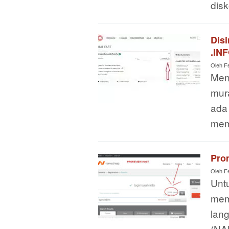
dis
Dis
.IN
Oleh
F
Menc
mura
ada
mem
Pro
Oleh
F
Untu
mem
lan
(NA