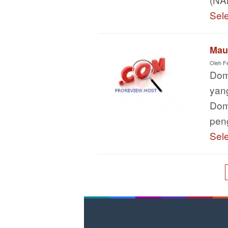
Sel
Mau
Oleh
F
Dom
yang
Dom
pen
Sel