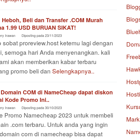
Blog
Blog
i Heboh, Beli dan Transfer .COM Murah
a 1.99 USD BURUAN SIKAT!
Blue
ery Irawan
Diposting pada
23/11/2023
o sobat proreview.host ketemu lagi dengan
Dom
i, semoga hari Anda menyenangkan. kali
Free
 kami akan memberikan kabar terbaru
Hawk
tang promo beli dan
Selengkapnya..
Host
i Domain COM di NameCheap dapat diskon
Host
i Kode Promo Ini..
Kurs
ery Irawan
Diposting pada
30/10/2023
e Promo Namecheap 2023 untuk membeli
Mark
ain .com terbaru. Untuk anda yang ingin
Nam
i domain com di namecheap bisa dapat