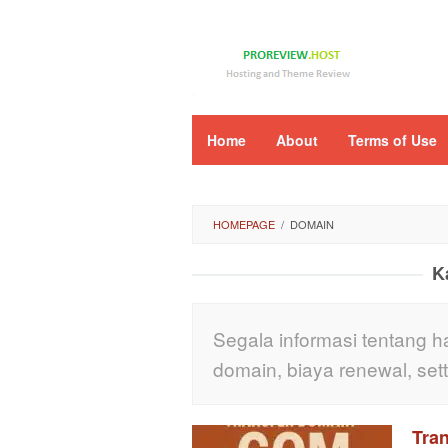
Loncat
ke
konten
Home
About
Terms of Use
HOMEPAGE
/
DOMAIN
K
Segala informasi tentang 
domain, biaya renewal, sett
Tra