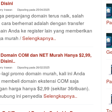
Disini
ery Irawan
Diposting pada
25/04/2025
ga perpanjang domain terus naik, salah
Pa
u cara berhemat adalah dengan transfer
ain Anda ke register lain yang memberikan
ga murah /
Selengkapnya..
G
i Domain COM dan NET Murah Hanya $2,99,
 Disini..
ery Irawan
Diposting pada
26/02/2025
-lagi promo domain murah, kali ini Anda
a membeli domain ekstensi COM saja
Pa
an harga hanya $2,99 (sekitar 36ribuan).
hubung ini penyedia
Selengkapnya..
To