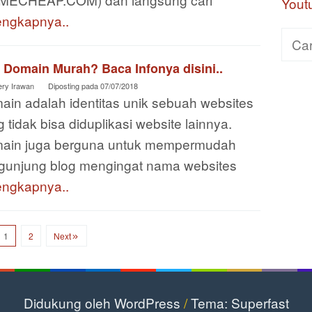
Yout
engkapnya..
Cari
untuk
 Domain Murah? Baca Infonya disini..
ery Irawan
Diposting pada
07/07/2018
ain adalah identitas unik sebuah websites
 tidak bisa diduplikasi website lainnya.
ain juga berguna untuk mempermudah
gunjung blog mengingat nama websites
engkapnya..
1
2
Next
Didukung oleh WordPress
/
Tema: Superfast