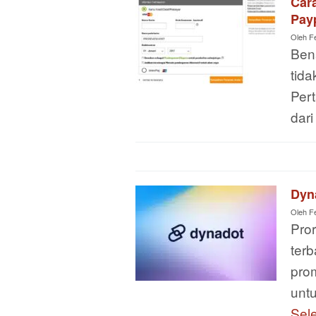
Car
Pay
Oleh
F
Ben
tid
Per
dar
Dyn
Oleh
F
Pro
terb
pro
unt
Sel