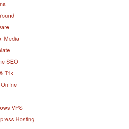
ins
ground
ware
al Media
late
me SEO
& Trik
 Online
dows VPS
press Hosting