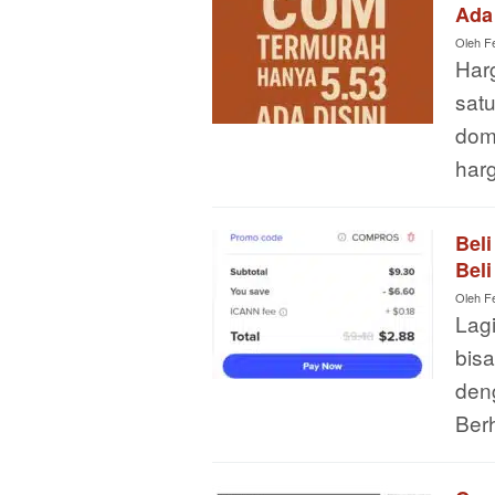
Ada 
Oleh
F
Har
sat
dom
har
Bel
Beli
Oleh
F
Lagi
bis
deng
Ber