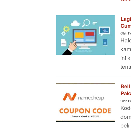
Lag
Cum
Oleh
F
Hal
kam
ini
ten
Bel
Paka
Oleh
F
Kod
dom
bel