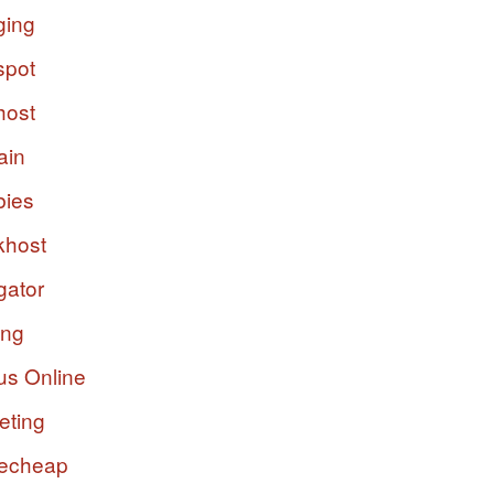
ging
spot
host
ain
bies
host
gator
ing
us Online
eting
echeap