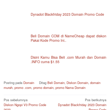
Dynadot Blackfriday 2023 Domain Promo Code
Beli Domain COM di NameCheap dapat diskon
Pakai Kode Promo Ini..
Disini Kamu Bisa Beli .com Murah dan Domain
.INFO cuma $1.55
Posting pada
Domain
Ditag
Beli Domain
,
Diskon Domain
,
domain
murah
,
promo .com
,
promo domain
,
promo Nama Domain
Navigasi
Pos sebelumnya
Pos berikutnya
pos
Diskon Ngopi V3 Promo Code
Dynadot Blackfriday 2023 Domain
2023
Promo Code