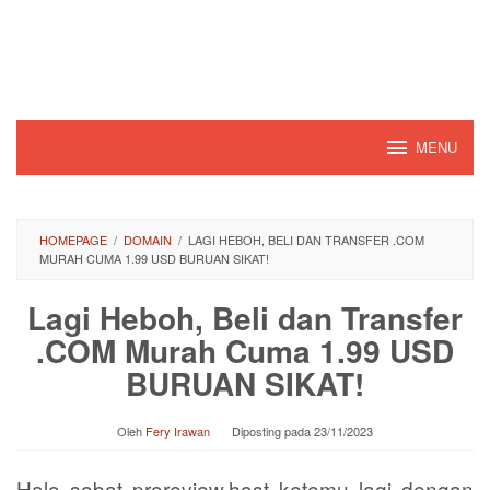
Loncat
ke
konten
MENU
HOMEPAGE
/
DOMAIN
/
LAGI HEBOH, BELI DAN TRANSFER .COM
MURAH CUMA 1.99 USD BURUAN SIKAT!
Lagi Heboh, Beli dan Transfer
.COM Murah Cuma 1.99 USD
BURUAN SIKAT!
Oleh
Fery Irawan
Diposting pada
23/11/2023
Halo sobat proreview.host ketemu lagi dengan