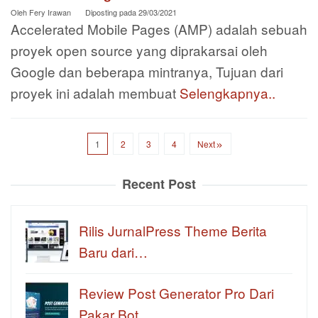
Oleh
Fery Irawan
Diposting pada
29/03/2021
Accelerated Mobile Pages (AMP) adalah sebuah
proyek open source yang diprakarsai oleh
Google dan beberapa mintranya, Tujuan dari
proyek ini adalah membuat
Selengkapnya..
1
2
3
4
Next
Recent Post
Rilis JurnalPress Theme Berita
Baru dari…
Review Post Generator Pro Dari
Pakar Bot