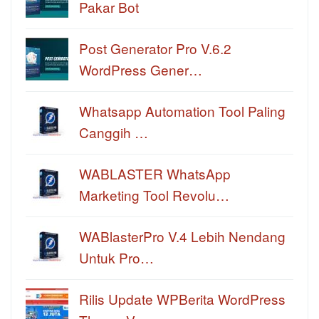
Pakar Bot
Post Generator Pro V.6.2
WordPress Gener…
Whatsapp Automation Tool Paling
Canggih …
WABLASTER WhatsApp
Marketing Tool Revolu…
WABlasterPro V.4 Lebih Nendang
Untuk Pro…
Rilis Update WPBerita WordPress