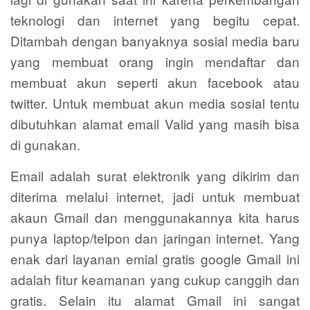
teknologi dan internet yang begitu cepat.
Ditambah dengan banyaknya sosial media baru
yang membuat orang ingin mendaftar dan
membuat akun seperti akun facebook atau
twitter. Untuk membuat akun media sosial tentu
dibutuhkan alamat email Valid yang masih bisa
di gunakan.
Email adalah surat elektronik yang dikirim dan
diterima melalui internet, jadi untuk membuat
akaun Gmail dan menggunakannya kita harus
punya laptop/telpon dan jaringan internet. Yang
enak dari layanan emial gratis google Gmail ini
adalah fitur keamanan yang cukup canggih dan
gratis. Selain itu alamat Gmail ini sangat