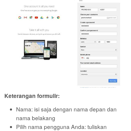
Keterangan formulir:
Nama: isi saja dengan nama depan dan
nama belakang
Pilih nama pengguna Anda: tuliskan