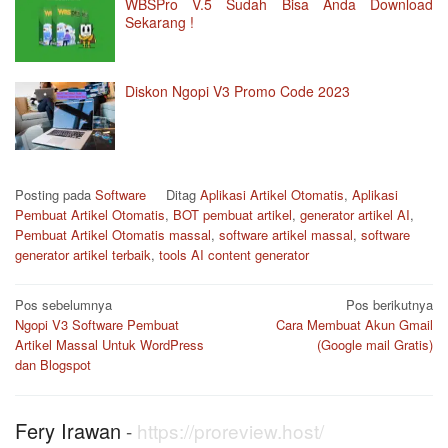
WBSPro V.5 Sudah Bisa Anda Download
Sekarang !
Diskon Ngopi V3 Promo Code 2023
Posting pada
Software
Ditag
Aplikasi Artikel Otomatis
,
Aplikasi
Pembuat Artikel Otomatis
,
BOT pembuat artikel
,
generator artikel AI
,
Pembuat Artikel Otomatis massal
,
software artikel massal
,
software
generator artikel terbaik
,
tools AI content generator
Navigasi
Pos sebelumnya
Pos berikutnya
pos
Ngopi V3 Software Pembuat
Cara Membuat Akun Gmail
Artikel Massal Untuk WordPress
(Google mail Gratis)
dan Blogspot
Fery Irawan
-
https://proreview.host/