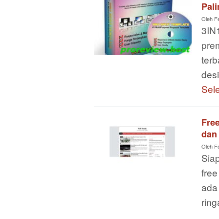
Pali
Oleh
F
3IN
pre
terb
des
Sel
Fre
dan
Oleh
F
Sia
fre
ada
rin