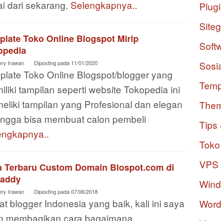
i dari sekarang.
Selengkapnya..
Plug
Site
plate Toko Online Blogspot Mirip
Soft
opedia
ery Irawan
Diposting pada
11/01/2020
Sosi
plate Toko Online Blogspot/blogger yang
Temp
liki tampilan seperti website Tokopedia ini
eliki tampilan yang Profesional dan elegan
The
ingga bisa membuat calon pembeli
Tips 
engkapnya..
Toko
VPS
a Terbaru Custom Domain Blospot.com di
addy
Win
ery Irawan
Diposting pada
07/06/2018
t blogger Indonesia yang baik, kali ini saya
Word
n membagikan cara bagaimana