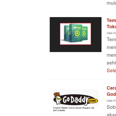
mula
Tem
Tok
Oleh
F
Tem
memi
mem
seh
Sel
Car
God
Oleh
F
Soba
aka