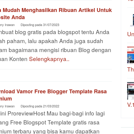
a Mudah Menghasilkan Ribuan Artikel Untuk
site Anda
ery Irawan
Diposting pada
31/07/2023
buat blog gratis pada blogspot tentu Anda
Un
ah paham, lalu apakah Anda juga sudah
am bagaimana mengisi ribuan Blog dengan
uan Konten
Selengkapnya..
Th
nload Vamor Free Blogger Template Rasa
mium
V.
ery Irawan
Diposting pada
21/03/2022
 ini ProreviewHost Mau bagi-bagi info lagi
ang Free Blogspot Template gratis rasa
mium terbaru yang bisa kamu dapatkan