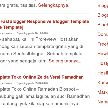
ra gratis, tiss,tiss,
Selengkapnya..
Blog
Blog
FastBlogger Responsive Blogger Template
Blue
e Template]
Dom
ery Irawan
Diposting pada
26/12/2020
 sahabat, kali ini Proreview Host akan
Free
bagikan sebuah template gratis yang di
i nama Seofastblogger. Sebuah template
Hawk
gger yang sengaja kami
Selengkapnya..
Host
Host
plate Toko Online Zelda Versi Ramadhan
Kurs
ery Irawan
Diposting pada
09/04/2020
plate Toko Online Ramadan Blospot –
Mark
hubung gak lama lagi bulan suci Ramadhan
Nam
n datang, yuk kita siapkan amunisinya