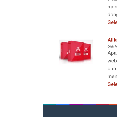
men
den
Sel
Allf
Oleh
F
Apa
webs
bar
men
Sel