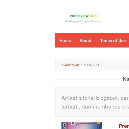
Loncat
ke
konten
Home
About
Terms of Use
HOMEPAGE
/
BLOGSPOT
Ka
Artikel tutorial blogspot, b
terbaru, dan membahas trik
Pre