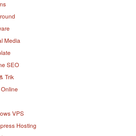
ins
ground
ware
al Media
late
me SEO
& Trik
 Online
dows VPS
press Hosting