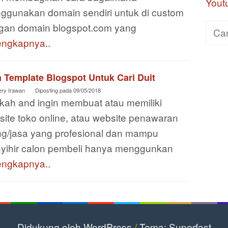
Yout
ggunakan domain sendiri untuk di custom
gan domain blogspot.com yang
Cari
engkapnya..
untuk
a Template Blogspot Untuk Cari Duit
ery Irawan
Diposting pada
09/05/2018
kah and ingin membuat atau memiliki
ite toko online, atau website penawaran
ng/jasa yang profesional dan mampu
yihir calon pembeli hanya menggunkan
engkapnya..
Didukung oleh WordPress
/
Tema: Superfast