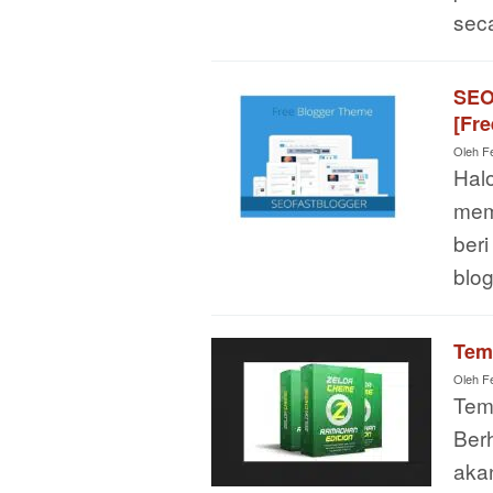
seca
SEO
[Fre
Oleh
F
Halo
mem
ber
blo
Tem
Oleh
F
Tem
Ber
aka