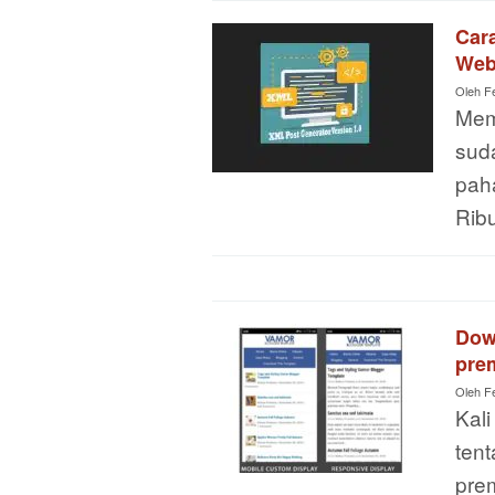
Car
Web
Oleh
F
Mem
sud
pah
Rib
Dow
pre
Oleh
F
Kali
tent
pre