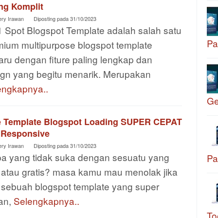
ng Komplit
ery Irawan
Diposting pada
31/10/2023
1 Spot Blogspot Template adalah salah satu
Pa
mium multipurpose blogspot template
aru dengan fiture paling lengkap dan
ign yang begitu menarik. Merupakan
engkapnya..
G
e Template Blogspot Loading SUPER CEPAT
 Responsive
ery Irawan
Diposting pada
31/10/2023
pa yang tidak suka dengan sesuatu yang
Pa
e atau gratis? masa kamu mau menolak jika
 sebuah blogspot template yang super
gan,
Selengkapnya..
To