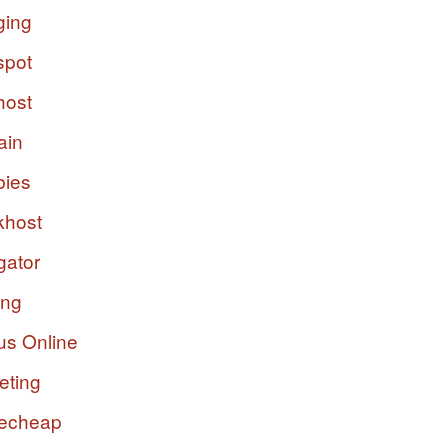
ging
spot
host
ain
bies
host
gator
ing
us Online
eting
echeap