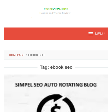
Loncat
ke
konten
MENU
HOMEPAGE
/
EBOOK SEO
Tag:
ebook seo