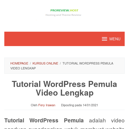
Loncat
ke
konten
MENU
HOMEPAGE
/
KURSUS ONLINE
/
TUTORIAL WORDPRESS PEMULA
VIDEO LENGKAP
Tutorial WordPress Pemula
Video Lengkap
Oleh
Fery Irawan
Diposting pada
14/01/2021
adalah video
Tutorial WordPress Pemula
panduan superlengkap untuk membuat website