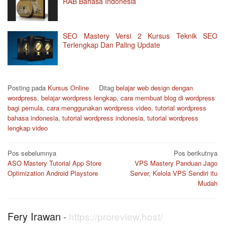
RAB Bahasa Indonesia
SEO Mastery Versi 2 Kursus Teknik SEO
Terlengkap Dan Paling Update
Posting pada
Kursus Online
Ditag
belajar web design dengan
wordpress
,
belajar wordpress lengkap
,
cara membuat blog di wordpress
bagi pemula
,
cara menggunakan wordpress video
,
tutorial wordpress
bahasa indonesia
,
tutorial wordpress indonesia
,
tutorial wordpress
lengkap video
Navigasi
Pos sebelumnya
Pos berikutnya
pos
ASO Mastery Tutorial App Store
VPS Mastery Panduan Jago
Optimization Android Playstore
Server, Kelola VPS Sendiri itu
Mudah
Fery Irawan
-
https://proreview.host/