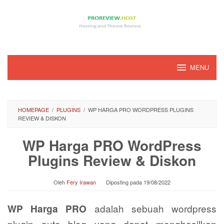
Loncat
ke
konten
MENU
HOMEPAGE
/
PLUGINS
/
WP HARGA PRO WORDPRESS PLUGINS
REVIEW & DISKON
WP Harga PRO WordPress
Plugins Review & Diskon
Oleh
Fery Irawan
Diposting pada
19/08/2022
adalah sebuah wordpress
WP Harga PRO
plugin auto blog yang dapat menghasilkan