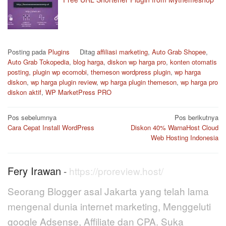
Posting pada
Plugins
Ditag
affiliasi marketing
,
Auto Grab Shopee
,
Auto Grab Tokopedia​
,
blog harga
,
diskon wp harga pro
,
konten otomatis
posting
,
plugin wp ecomobi
,
themeson wordpress plugin
,
wp harga
diskon
,
wp harga plugin review
,
wp harga plugin themeson
,
wp harga pro
diskon aktif
,
WP MarketPress PRO
Navigasi
Pos sebelumnya
Pos berikutnya
pos
Cara Cepat Install WordPress
Diskon 40% WarnaHost Cloud
Web Hosting Indonesia
Fery Irawan
-
https://proreview.host/
Seorang Blogger asal Jakarta yang telah lama
mengenal dunia internet marketing, Menggeluti
google Adsense, Affiliate dan CPA. Suka