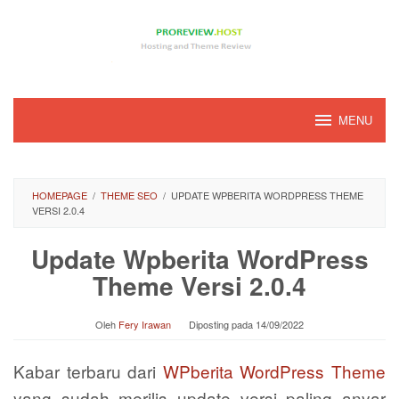
Loncat
ke
konten
MENU
HOMEPAGE
/
THEME SEO
/
UPDATE WPBERITA WORDPRESS THEME
VERSI 2.0.4
Update Wpberita WordPress
Theme Versi 2.0.4
Oleh
Fery Irawan
Diposting pada
14/09/2022
Kabar terbaru dari
WPberita WordPress Theme
yang sudah merilis update versi paling anyar