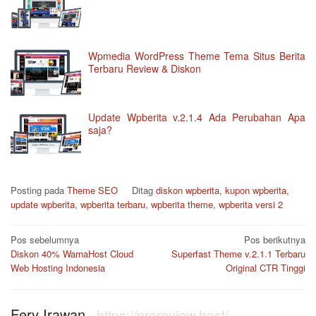
Wpmedia WordPress Theme Tema Situs Berita
Terbaru Review & Diskon
Update Wpberita v.2.1.4 Ada Perubahan Apa
saja?
Posting pada
Theme SEO
Ditag
diskon wpberita
,
kupon wpberita
,
update wpberita
,
wpberita terbaru
,
wpberita theme
,
wpberita versi 2
Navigasi
Pos sebelumnya
Pos berikutnya
pos
Diskon 40% WarnaHost Cloud
Superfast Theme v.2.1.1 Terbaru
Web Hosting Indonesia
Original CTR Tinggi
Fery Irawan
-
https://proreview.host/