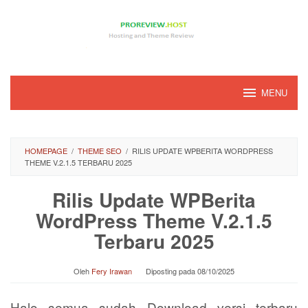
Loncat
ke
konten
MENU
HOMEPAGE
/
THEME SEO
/
RILIS UPDATE WPBERITA WORDPRESS
THEME V.2.1.5 TERBARU 2025
Rilis Update WPBerita
WordPress Theme V.2.1.5
Terbaru 2025
Oleh
Fery Irawan
Diposting pada
08/10/2025
Halo semua sudah Download versi terbaru