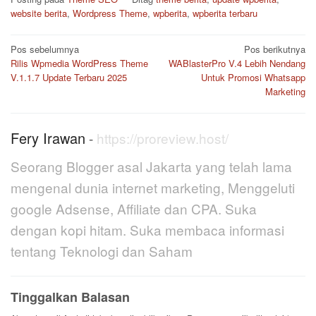
website berita
,
Wordpress Theme
,
wpberita
,
wpberita terbaru
Navigasi
Pos sebelumnya
Pos berikutnya
pos
Rilis Wpmedia WordPress Theme
WABlasterPro V.4 Lebih Nendang
V.1.1.7 Update Terbaru 2025
Untuk Promosi Whatsapp
Marketing
Fery Irawan
-
https://proreview.host/
Seorang Blogger asal Jakarta yang telah lama
mengenal dunia internet marketing, Menggeluti
google Adsense, Affiliate dan CPA. Suka
dengan kopi hitam. Suka membaca informasi
tentang Teknologi dan Saham
Tinggalkan Balasan