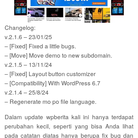
Changelog:
v.2.1.6 – 23/01/25
– [Fixed] Fixed a little bugs.
– [Move] Move demo to new subdomain.
v.2.1.5 – 13/11/24
– [Fixed] Layout button customizer
– [Compatibility] With WordPress 6.7
v.2.1.4 – 25/8/24
– Regenerate mo po file language.
Dalam update wpberita kali ini hanya terdapat
perubahan kecil, seperti yang bisa Anda lihat
pada catatan diatas hanya berupa fix bug dan