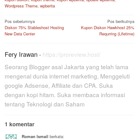
Wordpress Theme
,
wpberita
Navigasi
Pos sebelumnya
Pos berikutnya
pos
Diskon 75% Stableshost Hosting
Kupon Diskon Hawkhost 25%
New Data Center
Requrring (Lifetime)
Fery Irawan
-
https://proreview.host/
Seorang Blogger asal Jakarta yang telah lama
mengenal dunia internet marketing, Menggeluti
google Adsense, Affiliate dan CPA. Suka
dengan kopi hitam. Suka membaca informasi
tentang Teknologi dan Saham
1 komentar
Roman Ismail
berkata: