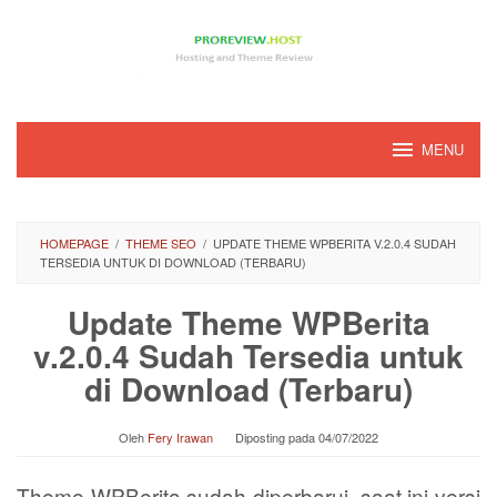
Loncat
ke
konten
MENU
HOMEPAGE
/
THEME SEO
/
UPDATE THEME WPBERITA V.2.0.4 SUDAH
TERSEDIA UNTUK DI DOWNLOAD (TERBARU)
Update Theme WPBerita
v.2.0.4 Sudah Tersedia untuk
di Download (Terbaru)
Oleh
Fery Irawan
Diposting pada
04/07/2022
Theme WPBerita sudah diperbarui, saat ini versi