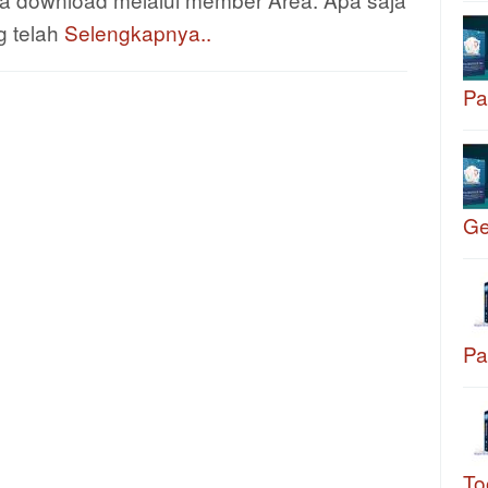
g telah
Selengkapnya..
Pa
G
Pa
To