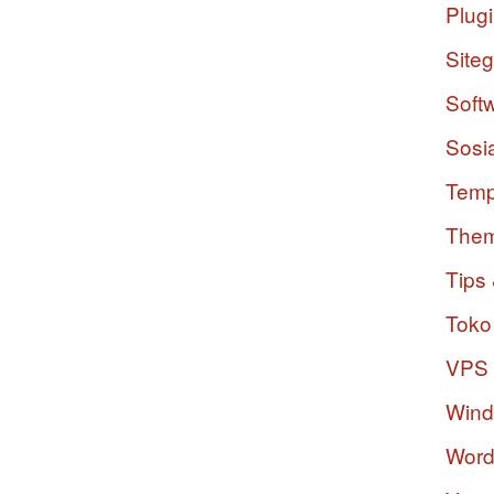
Plug
Site
Soft
Sosi
Temp
The
Tips 
Toko
VPS
Win
Word