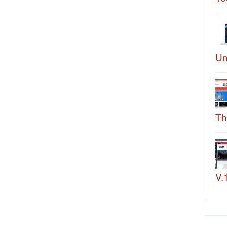
Un
Th
V.