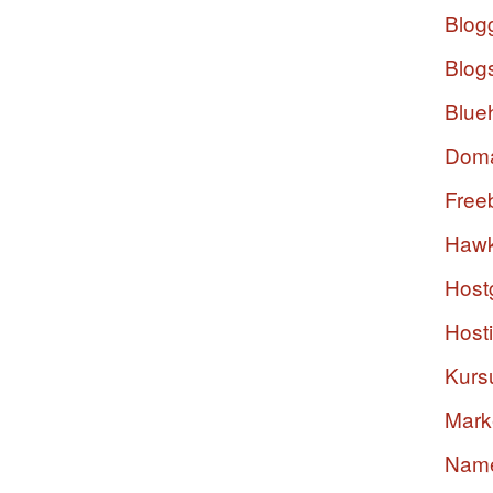
Blog
Blog
Blue
Dom
Free
Hawk
Host
Host
Kurs
Mark
Nam