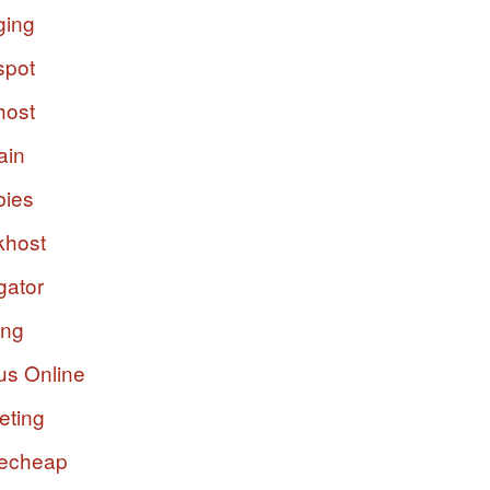
ging
spot
host
ain
bies
host
gator
ing
us Online
eting
echeap