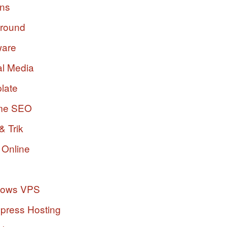
ins
ground
ware
al Media
late
me SEO
& Trik
 Online
dows VPS
press Hosting