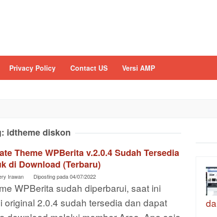
Privacy Policy
Contact US
Versi AMP
g:
idtheme diskon
ate Theme WPBerita v.2.0.4 Sudah Tersedia
uk di Download (Terbaru)
ery Irawan
Diposting pada
04/07/2022
e WPBerita sudah diperbarui, saat ini
i original 2.0.4 sudah tersedia dan dapat
da
a download melalui member Area. Apa saja