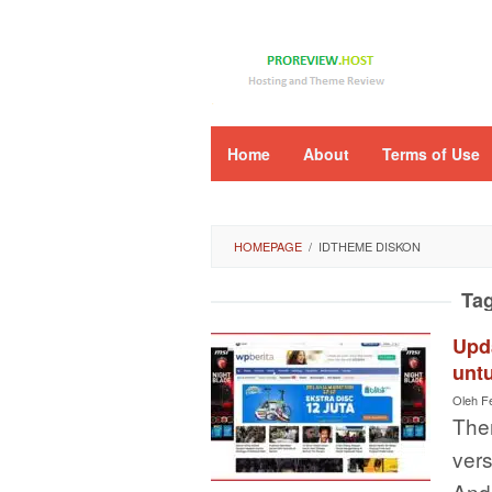
Loncat
ke
konten
Home
About
Terms of Use
HOMEPAGE
/
IDTHEME DISKON
Ta
Upd
unt
Oleh
F
Them
vers
And