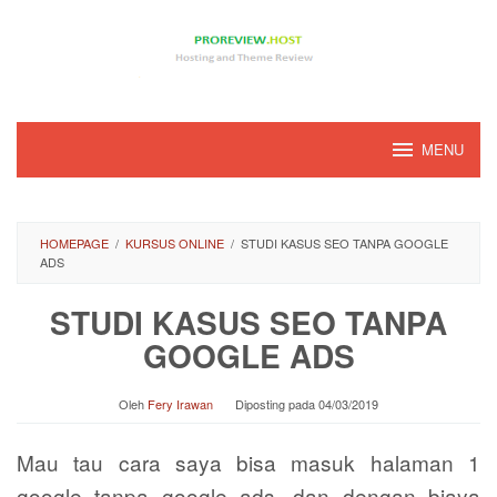
Loncat
ke
konten
MENU
HOMEPAGE
/
KURSUS ONLINE
/
STUDI KASUS SEO TANPA GOOGLE
ADS
STUDI KASUS SEO TANPA
GOOGLE ADS
Oleh
Fery Irawan
Diposting pada
04/03/2019
Mau tau cara saya bisa masuk halaman 1
google tanpa google ads, dan dengan biaya