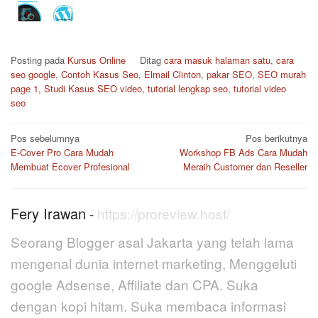
Posting pada
Kursus Online
Ditag
cara masuk halaman satu
,
cara
seo google
,
Contoh Kasus Seo
,
Elmail Clinton
,
pakar SEO
,
SEO murah
page 1
,
Studi Kasus SEO video
,
tutorial lengkap seo
,
tutorial video
seo
Navigasi
Pos sebelumnya
Pos berikutnya
pos
E-Cover Pro Cara Mudah
Workshop FB Ads Cara Mudah
Membuat Ecover Profesional
Meraih Customer dan Reseller
Fery Irawan
-
https://proreview.host/
Seorang Blogger asal Jakarta yang telah lama
mengenal dunia internet marketing, Menggeluti
google Adsense, Affiliate dan CPA. Suka
dengan kopi hitam. Suka membaca informasi