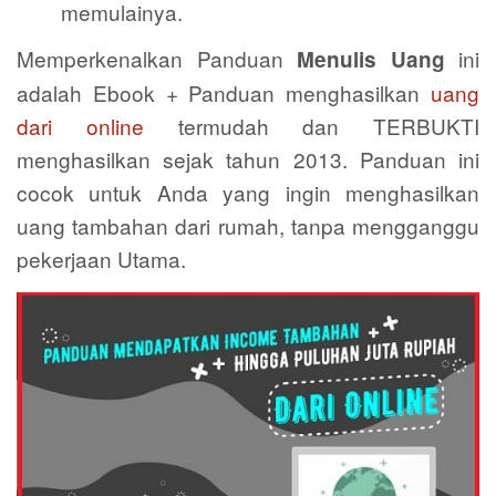
memulainya.
Memperkenalkan Panduan
ini
Menulis Uang
adalah Ebook + Panduan menghasilkan
uang
dari online
termudah dan TERBUKTI
menghasilkan sejak tahun 2013. Panduan ini
cocok untuk Anda yang ingin menghasilkan
uang tambahan dari rumah, tanpa mengganggu
pekerjaan Utama.