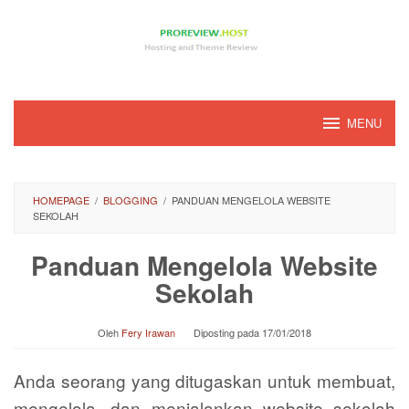
Loncat
ke
konten
MENU
HOMEPAGE
/
BLOGGING
/
PANDUAN MENGELOLA WEBSITE
SEKOLAH
Panduan Mengelola Website
Sekolah
Oleh
Fery Irawan
Diposting pada
17/01/2018
Anda seorang yang ditugaskan untuk membuat,
mengelola, dan menjalankan website sekolah