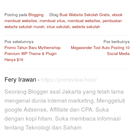
Posting pada
Blogging
Ditag
Buat Website Sekolah Gratis
,
ebook
membuat websites
,
membuat situs
,
membuat websites
,
pembuatan
website sekolah murah
,
situs sekolah
,
website sekolah
Navigasi
Pos sebelumnya
Pos berikutnya
pos
Promo Tahun Baru Mythemshop
Megasender Tool Auto Posting 10
Premium WP Theme & Plugin
Social Media
Hanya $19
Fery Irawan
-
https://proreview.host/
Seorang Blogger asal Jakarta yang telah lama
mengenal dunia internet marketing, Menggeluti
google Adsense, Affiliate dan CPA. Suka
dengan kopi hitam. Suka membaca informasi
tentang Teknologi dan Saham