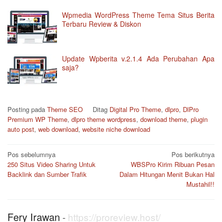
Wpmedia WordPress Theme Tema Situs Berita
Terbaru Review & Diskon
Update Wpberita v.2.1.4 Ada Perubahan Apa
saja?
Posting pada
Theme SEO
Ditag
Digital Pro Theme
,
dlpro
,
DlPro
Premium WP Theme
,
dlpro theme wordpress
,
download theme
,
plugin
auto post
,
web download
,
website niche download
Navigasi
Pos sebelumnya
Pos berikutnya
pos
250 Situs Video Sharing Untuk
WBSPro Kirim Ribuan Pesan
Backlink dan Sumber Trafik
Dalam Hitungan Menit Bukan Hal
Mustahil!!
Fery Irawan
-
https://proreview.host/