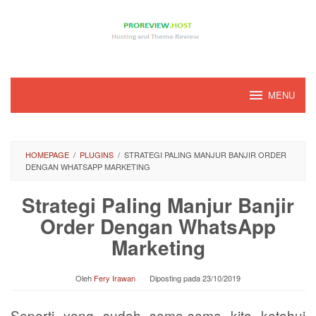
Loncat
ke
konten
MENU
HOMEPAGE
/
PLUGINS
/
STRATEGI PALING MANJUR BANJIR ORDER
DENGAN WHATSAPP MARKETING
Strategi Paling Manjur Banjir
Order Dengan WhatsApp
Marketing
Oleh
Fery Irawan
Diposting pada
23/10/2019
Seperti yang sudah sama-sama kita ketahui