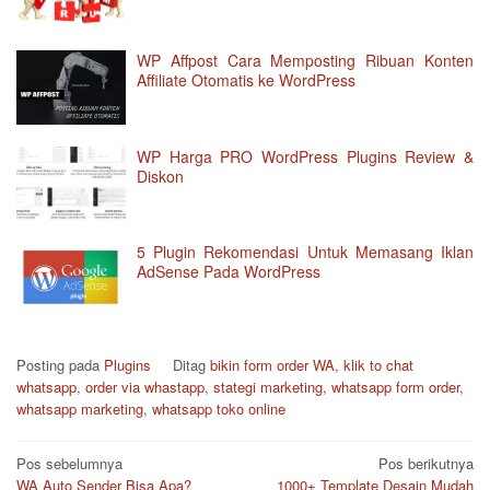
WP Affpost Cara Memposting Ribuan Konten
Affiliate Otomatis ke WordPress
WP Harga PRO WordPress Plugins Review &
Diskon
5 Plugin Rekomendasi Untuk Memasang Iklan
AdSense Pada WordPress
Posting pada
Plugins
Ditag
bikin form order WA
,
klik to chat
whatsapp
,
order via whastapp
,
stategi marketing
,
whatsapp form order
,
whatsapp marketing
,
whatsapp toko online
Navigasi
Pos sebelumnya
Pos berikutnya
WA Auto Sender Bisa Apa?
1000+ Template Desain Mudah