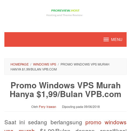
Loncat
ke
konten
MENU
HOMEPAGE
/
WINDOWS VPS
/
PROMO WINDOWS VPS MURAH
HANYA $1,99/BULAN VPB.COM
Promo Windows VPS Murah
Hanya $1,99/Bulan VPB.com
Oleh
Fery Irawan
Diposting pada
09/06/2018
Saat ini sedang berlangsung
promo windows
vps murah
$1,99/Bulan dengan spesifikasi