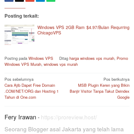
Posting terkait:
Windows VPS 2GB Ram $4.97/Bulan Requrring
ChicagoVPS
Posting pada
Windows VPS
Ditag
harga windows vps murah
,
Promo
Windows VPS Murah
,
windows vps murah
Navigasi
Pos sebelumnya
Pos berikutnya
pos
Cara Ajib Dapet Free Domain
MSB Plugin Keren yang Bikin
.COM/NET/ORG dan Hosting 1
Banjir Visitor Tanpa Takut Deindex
Tahun di One.com
Google
Fery Irawan
-
https://proreview.host/
Seorang Blogger asal Jakarta yang telah lama