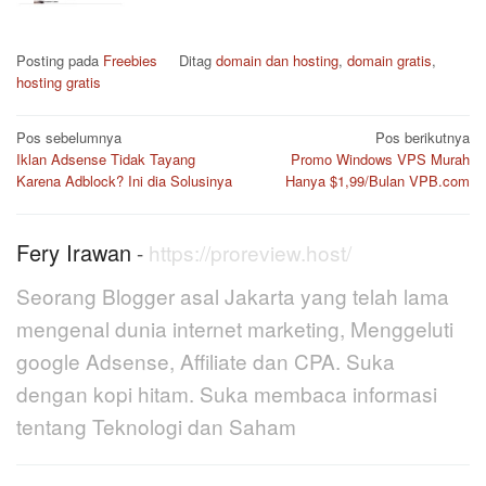
Posting pada
Freebies
Ditag
domain dan hosting
,
domain gratis
,
hosting gratis
Navigasi
Pos sebelumnya
Pos berikutnya
pos
Iklan Adsense Tidak Tayang
Promo Windows VPS Murah
Karena Adblock? Ini dia Solusinya
Hanya $1,99/Bulan VPB.com
Fery Irawan
-
https://proreview.host/
Seorang Blogger asal Jakarta yang telah lama
mengenal dunia internet marketing, Menggeluti
google Adsense, Affiliate dan CPA. Suka
dengan kopi hitam. Suka membaca informasi
tentang Teknologi dan Saham