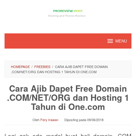
Loncat
ke
konten
MENU
HOMEPAGE
/
FREEBIES
/
CARA AJIB DAPET FREE DOMAIN
.COM/NET/ORG DAN HOSTING 1 TAHUN DI ONE.COM
Cara Ajib Dapet Free Domain
.COM/NET/ORG dan Hosting 1
Tahun di One.com
Oleh
Fery Irawan
Diposting pada
09/06/2018
Lagi gak ada modal buat beli domain .COM