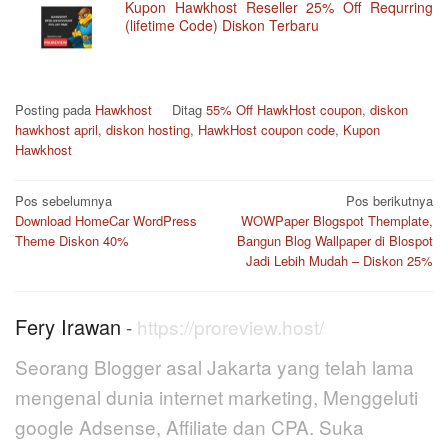
Kupon Hawkhost Reseller 25% Off Requrring
(lifetime Code) Diskon Terbaru
Posting pada
Hawkhost
Ditag
55% Off HawkHost coupon
,
diskon
hawkhost april
,
diskon hosting
,
HawkHost coupon code
,
Kupon
Hawkhost
Navigasi
Pos sebelumnya
Pos berikutnya
pos
Download HomeCar WordPress
WOWPaper Blogspot Themplate,
Theme Diskon 40%
Bangun Blog Wallpaper di Blospot
Jadi Lebih Mudah – Diskon 25%
Fery Irawan
-
https://proreview.host/
Seorang Blogger asal Jakarta yang telah lama
mengenal dunia internet marketing, Menggeluti
google Adsense, Affiliate dan CPA. Suka