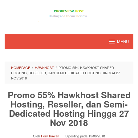
Loncat
ke
konten
MENU
HOMEPAGE
/
HAWKHOST
/
PROMO 55% HAWKHOST SHARED
HOSTING, RESELLER, DAN SEMI-DEDICATED HOSTING HINGGA 27
NOV 2018
Promo 55% Hawkhost Shared
Hosting, Reseller, dan Semi-
Dedicated Hosting Hingga 27
Nov 2018
Oleh
Fery Irawan
Diposting pada
15/06/2018