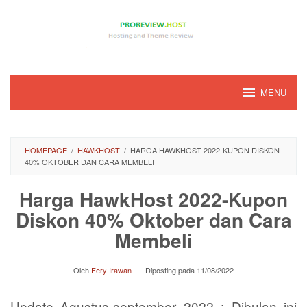
Loncat
ke
konten
MENU
HOMEPAGE
/
HAWKHOST
/
HARGA HAWKHOST 2022-KUPON DISKON
40% OKTOBER DAN CARA MEMBELI
Harga HawkHost 2022-Kupon
Diskon 40% Oktober dan Cara
Membeli
Oleh
Fery Irawan
Diposting pada
11/08/2022
Update Agustus-september 2022 : Dibulan ini