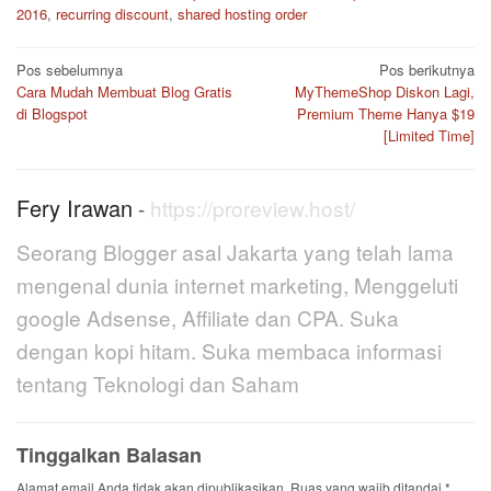
2016
,
recurring discount
,
shared hosting order
Navigasi
Pos sebelumnya
Pos berikutnya
pos
Cara Mudah Membuat Blog Gratis
MyThemeShop Diskon Lagi,
di Blogspot
Premium Theme Hanya $19
[Limited Time]
Fery Irawan
-
https://proreview.host/
Seorang Blogger asal Jakarta yang telah lama
mengenal dunia internet marketing, Menggeluti
google Adsense, Affiliate dan CPA. Suka
dengan kopi hitam. Suka membaca informasi
tentang Teknologi dan Saham
Tinggalkan Balasan
Alamat email Anda tidak akan dipublikasikan.
Ruas yang wajib ditandai
*