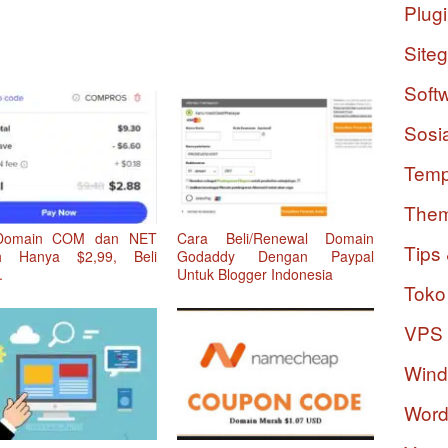
Plug
Site
Soft
Sosi
Temp
The
 Domain COM dan NET
Cara Beli/Renewal Domain
Tips 
h Hanya $2,99, Beli
Godaddy Dengan Paypal
.
Untuk Blogger Indonesia
Toko
VPS
Win
Word