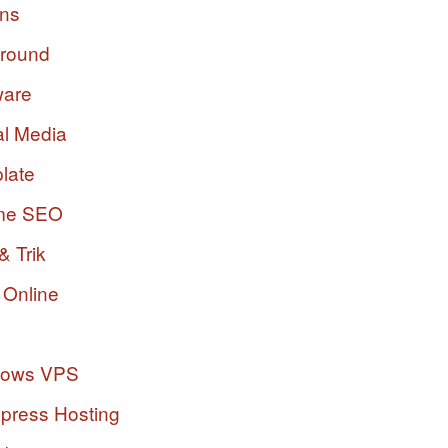
ins
ground
ware
al Media
late
me SEO
& Trik
 Online
dows VPS
press Hosting