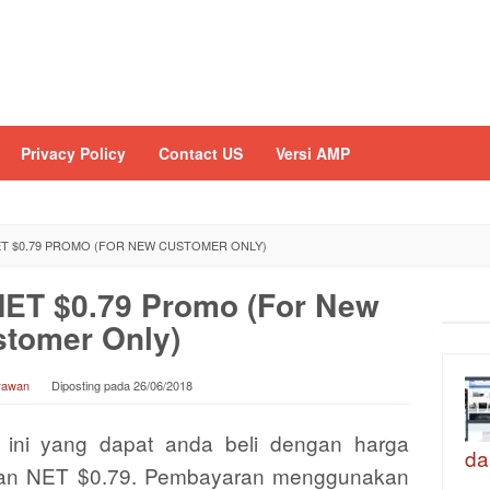
Privacy Policy
Contact US
Versi AMP
ET $0.79 PROMO (FOR NEW CUSTOMER ONLY)
ET $0.79 Promo (For New
tomer Only)
Irawan
Diposting pada
26/06/2018
 ini yang dapat anda beli dengan harga
da
an NET $0.79. Pembayaran menggunakan