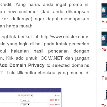
redit. Yang harus anda ingat promo ini
tau new custemer (Jadi anda diharapkan
 kok daftarnya) agar dapat mendapatkan
Pa
an harga murah.
i link berikut ini: http://www.dotster.com/,
n yang ingin di beli pada kotak pencarian
G
cul halaman hasil pencarian dengan
in, Klik add untuk .COM/.NET dan jangan
to selected domains
Add Domain Privacy
s? . Lalu klik buttor checkout yang muncul di
Pa
To