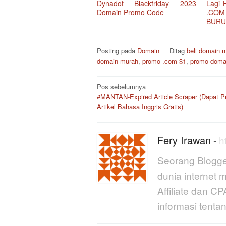
Dynadot Blackfriday 2023
Lagi 
Domain Promo Code
.COM
BURU
Posting pada
Domain
Ditag
beli domain 
domain murah
,
promo .com $1
,
promo doma
Navigasi
Pos sebelumnya
pos
#MANTAN-Expired Article Scraper (Dapat 
Artikel Bahasa Inggris Gratis)
Fery Irawan
-
h
Seorang Blogge
dunia internet 
Affiliate dan 
informasi tent