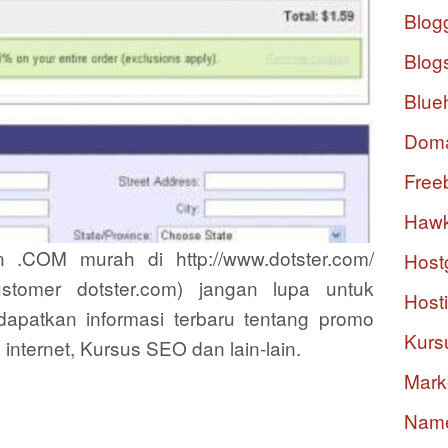
Blog
Blog
Blue
Dom
Free
Hawk
 .COM murah di http://www.dotster.com/
Host
tomer dotster.com) jangan lupa untuk
Host
apatkan informasi terbaru tentang promo
Kurs
internet, Kursus SEO dan lain-lain.
Mark
Nam