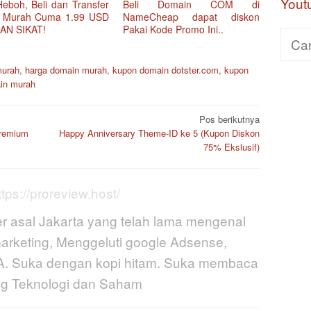
Yout
Heboh, Beli dan Transfer
Beli Domain COM di
 Murah Cuma 1.99 USD
NameCheap dapat diskon
AN SIKAT!
Pakai Kode Promo Ini..
Cari
untuk
murah
,
harga domain murah
,
kupon domain dotster.com
,
kupon
in murah
Pos berikutnya
Premium
Happy Anniversary Theme-ID ke 5 (Kupon Diskon
75% Ekslusif)
ttps://proreview.host/
r asal Jakarta yang telah lama mengenal
marketing, Menggeluti google Adsense,
CPA. Suka dengan kopi hitam. Suka membaca
ang Teknologi dan Saham