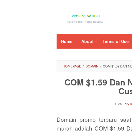
Loncat
ke
konten
Home
About
Terms of Use
HOMEPAGE
/
DOMAIN
/
COM $1.59 DAN N
COM $1.59 Dan N
Cus
Oleh
Fery 
Domain promo terbaru saat
murah adalah COM $1.59 D