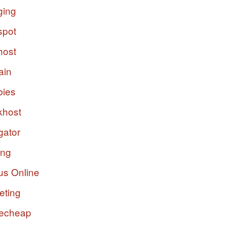
ging
spot
host
ain
bies
host
gator
ing
us Online
eting
echeap