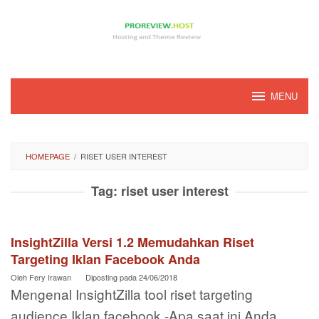
Loncat
ke
konten
MENU
HOMEPAGE
/
RISET USER INTEREST
Tag:
riset user interest
InsightZilla Versi 1.2 Memudahkan Riset
Targeting Iklan Facebook Anda
Oleh
Fery Irawan
Diposting pada
24/06/2018
Mengenal InsightZilla tool riset targeting
audience Iklan facebook -Apa saat ini Anda