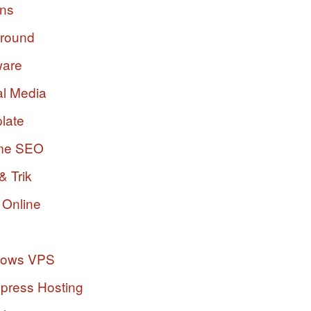
ins
ground
ware
al Media
late
me SEO
& Trik
 Online
dows VPS
press Hosting