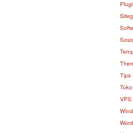
Plug
Site
Soft
Sosi
Temp
The
Tips 
Toko
VPS
Win
Word