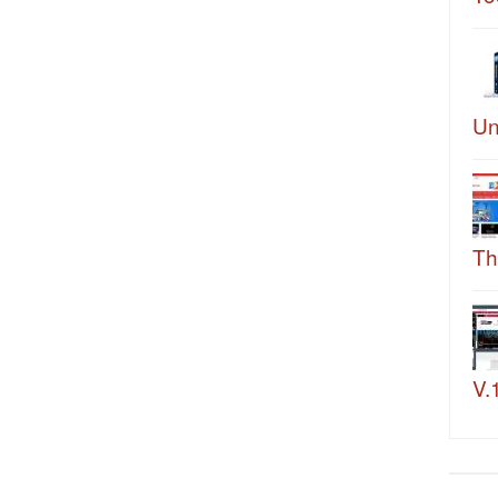
Un
Th
V.