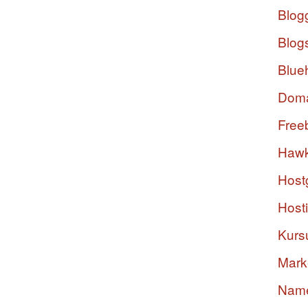
Blog
Blog
Blue
Dom
Free
Hawk
Host
Host
Kurs
Mark
Nam