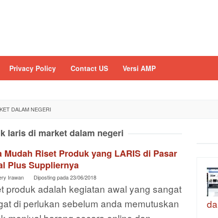
Privacy Policy
Contact US
Versi AMP
RKET DALAM NEGERI
k laris di market dalam negeri
a Mudah Riset Produk yang LARIS di Pasar
l Plus Suppliernya
ery Irawan
Diposting pada
23/06/2018
et produk adalah kegiatan awal yang sangat
gat di perlukan sebelum anda memutuskan
da
uk menjual barang secara online dan