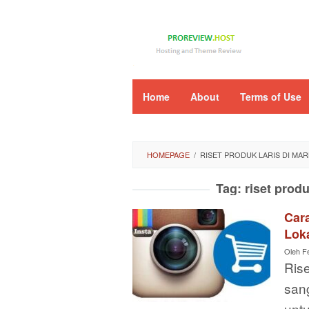
Loncat
ke
konten
Home
About
Terms of Use
HOMEPAGE
/
RISET PRODUK LARIS DI MA
Tag:
riset produ
Car
Loka
Oleh
F
Ris
san
unt