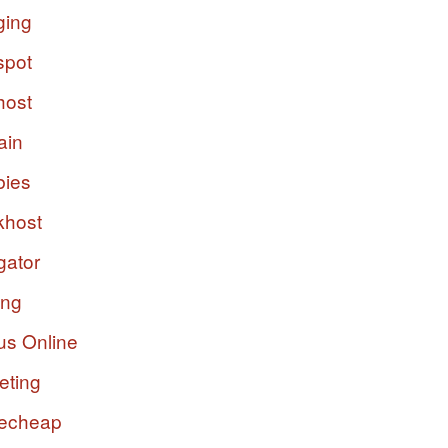
ging
spot
host
ain
bies
host
gator
ing
us Online
eting
echeap