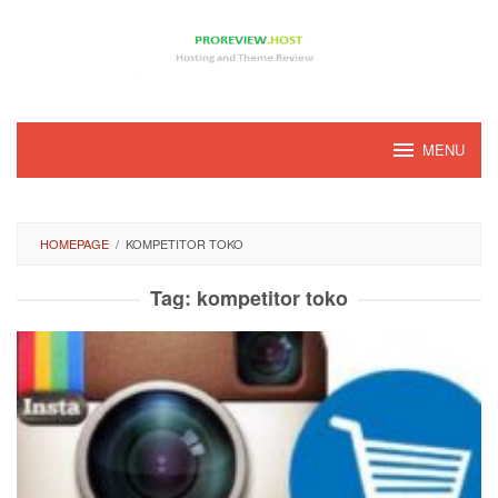
Loncat
ke
konten
MENU
HOMEPAGE
/
KOMPETITOR TOKO
Tag:
kompetitor toko