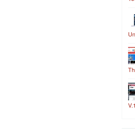
Un
Th
V.