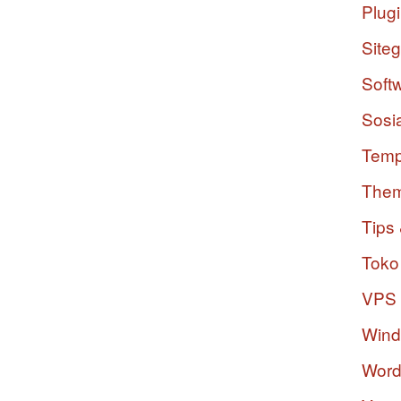
Plug
Site
Soft
Sosi
Temp
The
Tips 
Toko
VPS
Win
Word