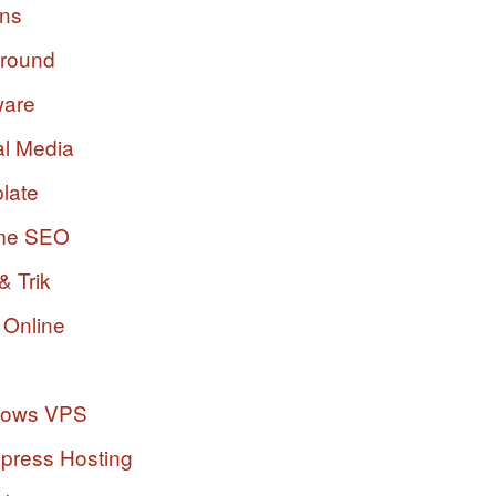
ins
ground
ware
al Media
late
me SEO
& Trik
 Online
dows VPS
press Hosting