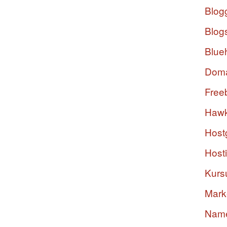
Blog
Blog
Blue
Dom
Free
Hawk
Host
Host
Kurs
Mark
Nam