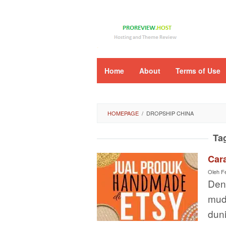
Loncat
ke
konten
Home
About
Terms of Use
HOMEPAGE
/
DROPSHIP CHINA
Ta
Car
Oleh
F
Den
mud
duni