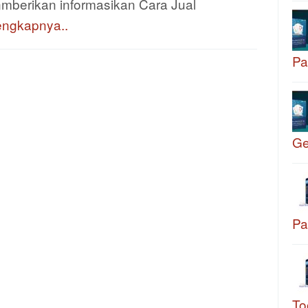
mberikan informasikan Cara Jual
engkapnya..
Pa
G
Pa
To