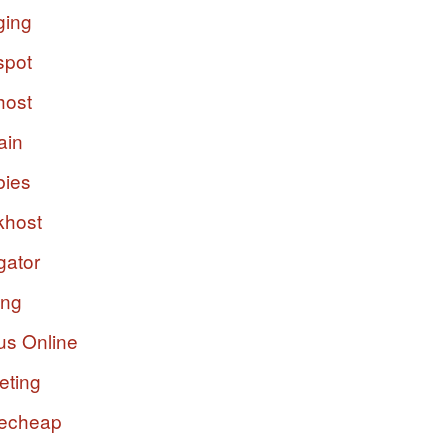
ging
spot
host
ain
bies
host
gator
ing
us Online
eting
echeap