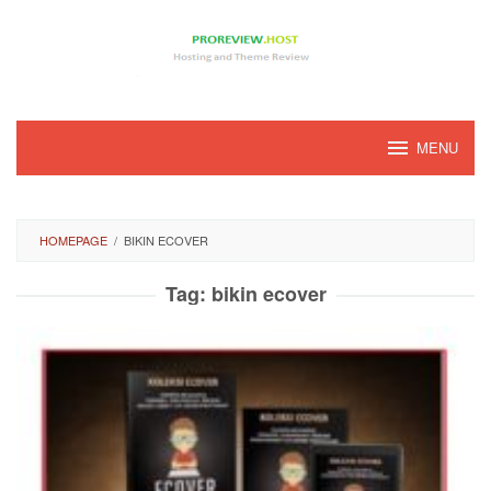
Loncat
ke
konten
MENU
HOMEPAGE
/
BIKIN ECOVER
Tag:
bikin ecover