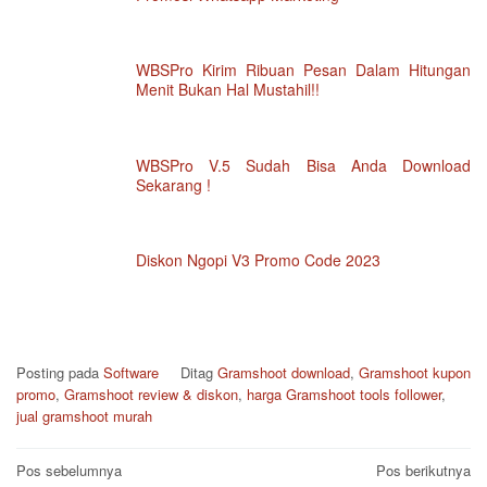
WBSPro Kirim Ribuan Pesan Dalam Hitungan
Menit Bukan Hal Mustahil!!
WBSPro V.5 Sudah Bisa Anda Download
Sekarang !
Diskon Ngopi V3 Promo Code 2023
Posting pada
Software
Ditag
Gramshoot download
,
Gramshoot kupon
promo
,
Gramshoot review & diskon
,
harga Gramshoot tools follower
,
jual gramshoot murah
Navigasi
Pos sebelumnya
Pos berikutnya