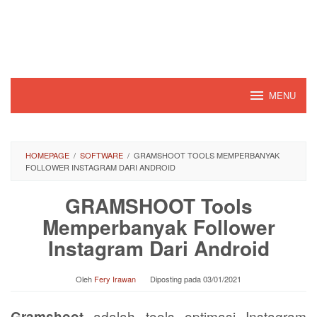
Loncat
ke
konten
MENU
HOMEPAGE
/
SOFTWARE
/
GRAMSHOOT TOOLS MEMPERBANYAK
FOLLOWER INSTAGRAM DARI ANDROID
GRAMSHOOT Tools
Memperbanyak Follower
Instagram Dari Android
Oleh
Fery Irawan
Diposting pada
03/01/2021
adalah tools optimasi Instagram
Gramshoot