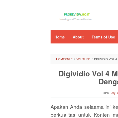
Loncat
ke
konten
Home
About
Terms of Use
HOMEPAGE
/
YOUTUBE
/
DIGIVIDIO VOL
Digividio Vol 4 
Deng
Oleh
Fery 
Apakan Anda selaama ini ke
berkualitas untuk Konten m