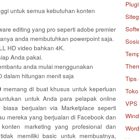
Plug
tinggi untuk semua kebutuhan konten
Site
Soft
ware editing yang pro seperti adobe premier
Hanya anda membutuhkan powerpoint saja.
Sosi
ULL HD video bahkan 4K.
Temp
siap Anda pakai.
The
 membantu anda mulai menggunakan
.0 dalam hitungan menit saja
Tips 
memang di buat khusus untuk keperluan
0
Toko
runtukan untuk Anda para pelapak online
VPS
 biasa berjualan via Marketplace seperti
Win
au mereka yang berjualan di Facebook dan
konten marketing yang profesional dan
Word
tidak memiliki basic untuk membuatnya,