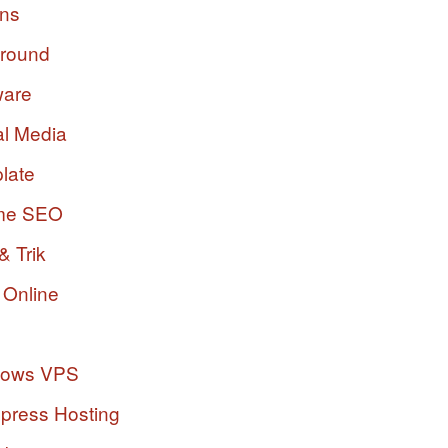
ins
ground
ware
al Media
late
me SEO
& Trik
 Online
dows VPS
press Hosting