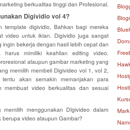
rketing berkualitas tinggi dan Profesional.
Blog
nakan Digividio vol 4?
Blog
template digividio, Bahkan bagi mereka
Blue
video untuk iklan. Digividio juga sangat
Dom
 ingin bekerja dengan hasil lebih cepat dan
Free
harus mimiliki keahlian editing video.
oresional ataupun gambar marketing yang
Hawk
g memilih membeli Digivideo vol 1, vol 2,
Host
tentu akan semakin memanjakan para
Host
m membuat video berkualitas dan sesuai
Kurs
 memilih menggunakan DIgivideo dalam
Mark
k berupa video ataupun Gambar?
Nam