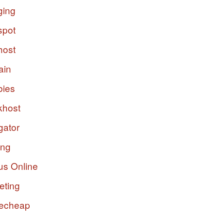
ging
spot
host
ain
bies
host
gator
ing
us Online
eting
echeap