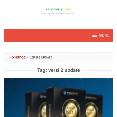
Loncat
ke
konten
MENU
HOMEPAGE
/
VERSI 2 UPDATE
Tag:
versi 2 update