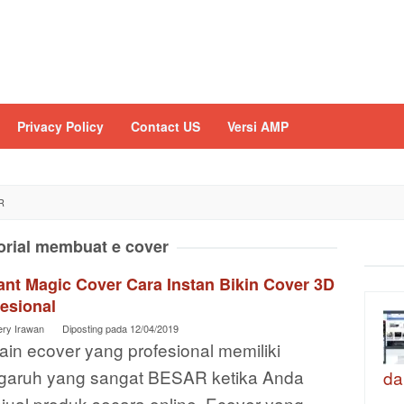
Privacy Policy
Contact US
Versi AMP
R
orial membuat e cover
ant Magic Cover Cara Instan Bikin Cover 3D
esional
ery Irawan
Diposting pada
12/04/2019
in ecover yang profesional memiliki
garuh yang sangat BESAR ketika Anda
da
jual produk secara online. Ecover yang