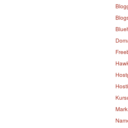
Blog
Blog
Blue
Dom
Free
Hawk
Host
Host
Kurs
Mark
Nam