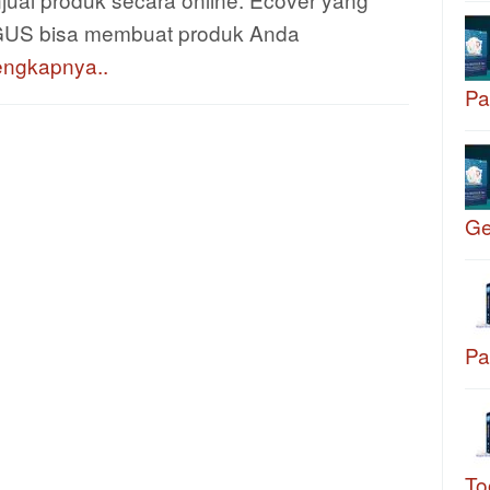
US bisa membuat produk Anda
engkapnya..
Pa
G
Pa
To