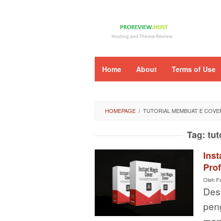
Loncat
ke
konten
Home
About
Terms of Use
HOMEPAGE
/
TUTORIAL MEMBUAT E COVE
Tag:
tut
Inst
Prof
Oleh
F
Desa
pen
men