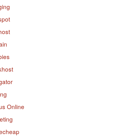
ging
spot
host
ain
bies
host
gator
ing
us Online
eting
echeap