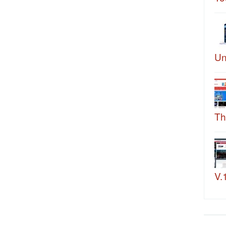
Un
Th
V.