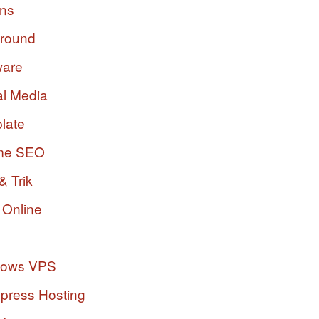
ins
ground
ware
al Media
late
me SEO
& Trik
 Online
dows VPS
press Hosting