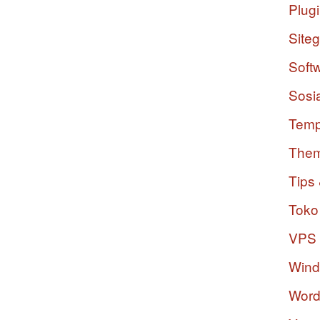
Plug
Site
Soft
Sosi
Temp
The
Tips 
Toko
VPS
Win
Word