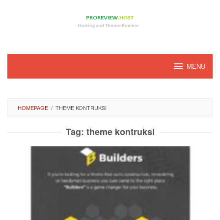
Loncat
ke
konten
MENU
HOMEPAGE
/
THEME KONTRUKSI
Tag:
theme kontruksi