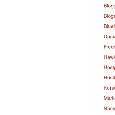
Blog
Blog
Blue
Dom
Free
Hawk
Host
Host
Kurs
Mark
Nam