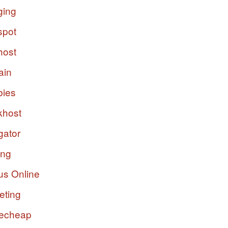
ging
spot
host
ain
bies
host
gator
ing
us Online
eting
echeap