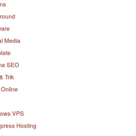
ins
ground
ware
al Media
late
me SEO
& Trik
 Online
dows VPS
press Hosting