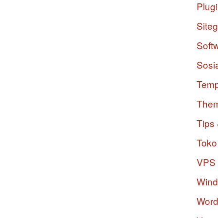
Plug
Site
Soft
Sosi
Temp
The
Tips 
Toko
VPS
Win
Word