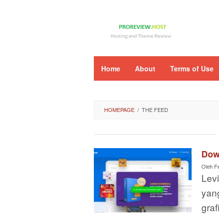
Loncat
ke
konten
Home
About
Terms of Use
HOMEPAGE
/
THE FEED
Dow
Oleh
F
Levi
yan
graf