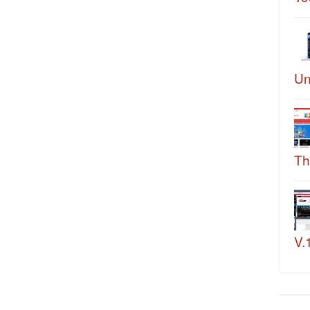
Un
Th
V.