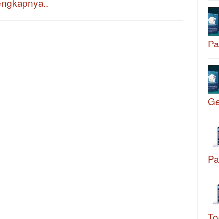
engkapnya..
Pa
G
Pa
To