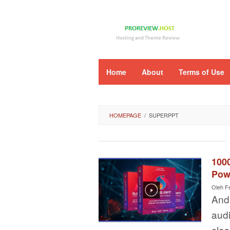
Loncat
ke
konten
Home
About
Terms of Use
HOMEPAGE
/
SUPERPPT
100
Pow
Oleh
F
Anda
aud
clo