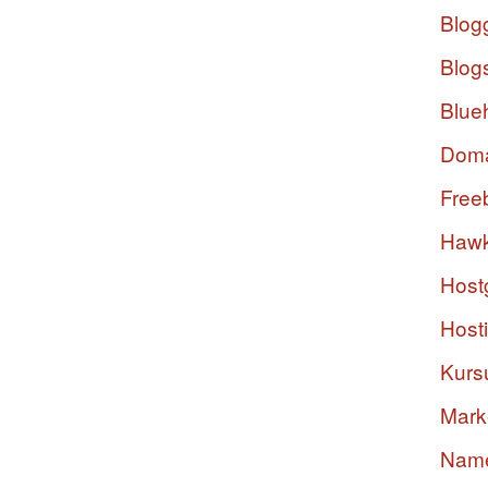
Blog
Blog
Blue
Dom
Free
Hawk
Host
Host
Kurs
Mark
Nam