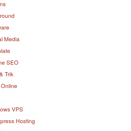
ins
ground
ware
al Media
late
me SEO
& Trik
 Online
dows VPS
press Hosting