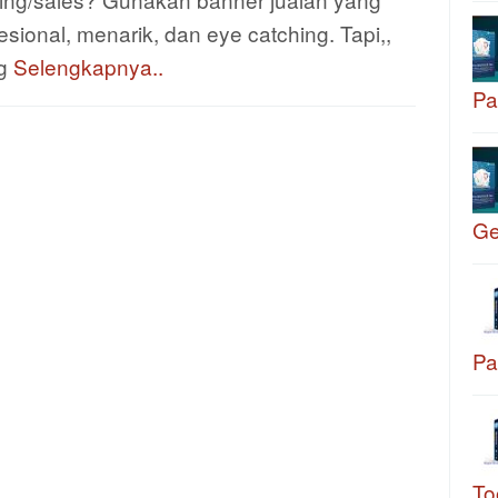
esional, menarik, dan eye catching. Tapi,,
g
Selengkapnya..
Pa
G
Pa
To