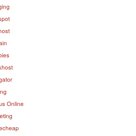
ging
spot
host
ain
bies
host
gator
ing
us Online
eting
echeap