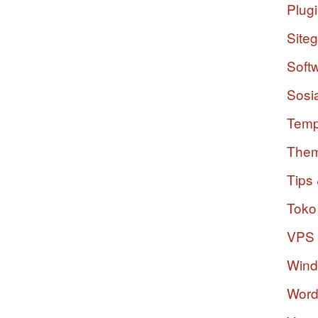
Plug
Site
Soft
Sosi
Temp
The
Tips 
Toko
VPS
Win
Word