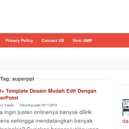
Privacy Policy
Contact US
Versi AMP
Tag:
superppt
0+ Template Desain Mudah Edit Dengan
erPoint
ery Irawan
Diposting pada
08/11/2019
 ingin jualan onlinenya banyak dilirik
iens sehingga mendatangkan banyak
da
sing/sales? Gunakan banner jualan yang