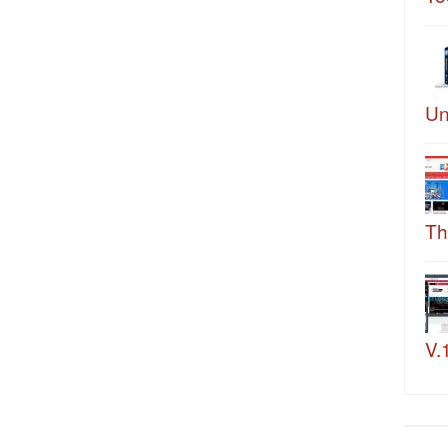
Un
Th
V.