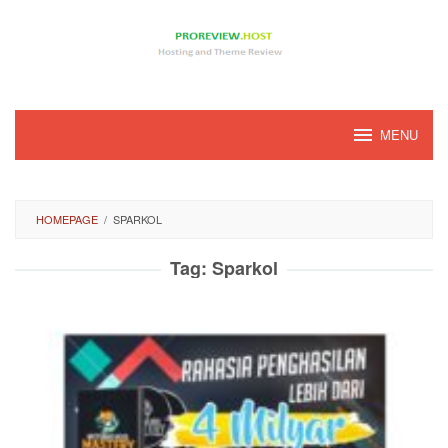
Loncat
ke
konten
MENU
HOMEPAGE
/
SPARKOL
Tag:
Sparkol