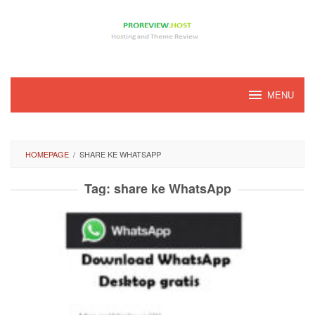
Loncat
ke
konten
MENU
HOMEPAGE
/
SHARE KE WHATSAPP
Tag:
share ke WhatsApp