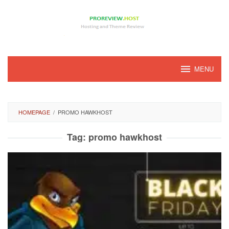
Loncat
ke
konten
MENU
HOMEPAGE
/
PROMO HAWKHOST
Tag:
promo hawkhost