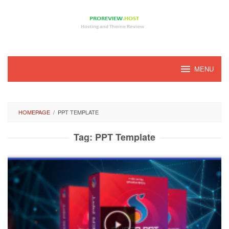
Loncat
ke
konten
MENU
HOMEPAGE
/
PPT TEMPLATE
Tag:
PPT Template