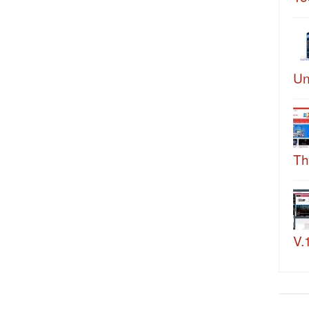
Un
Th
V.