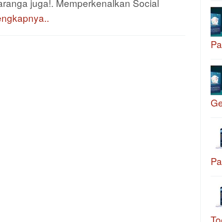
aranga juga!. Memperkenalkan Social
engkapnya..
Pa
G
Pa
To