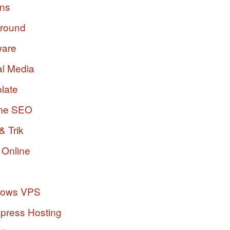
ins
ground
ware
al Media
late
me SEO
& Trik
 Online
dows VPS
press Hosting