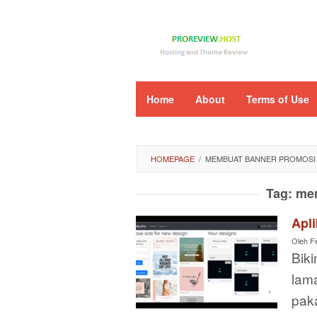
Loncat
ke
konten
Home
About
Terms of Use
HOMEPAGE
/
MEMBUAT BANNER PROMOSI
Tag:
mem
Apl
Oleh
F
Bik
lam
pak