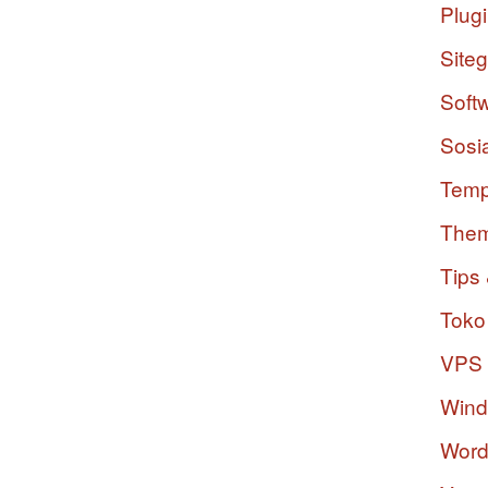
Plug
Site
Soft
Sosi
Temp
The
Tips 
Toko
VPS
Win
Word