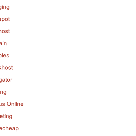
ging
spot
host
ain
bies
host
gator
ing
us Online
eting
echeap