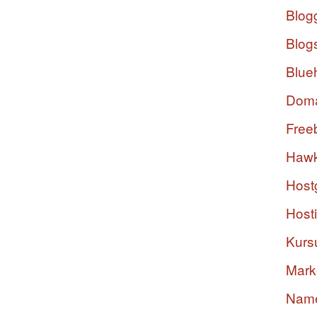
Blog
Blog
Blue
Dom
Free
Hawk
Host
Host
Kurs
Mark
Nam