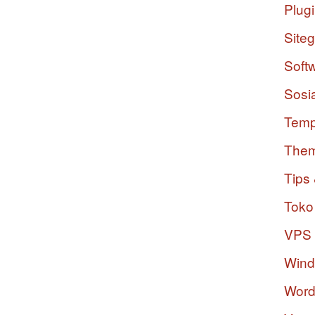
Plug
Site
Soft
Sosi
Temp
The
Tips 
Toko
VPS
Win
Word