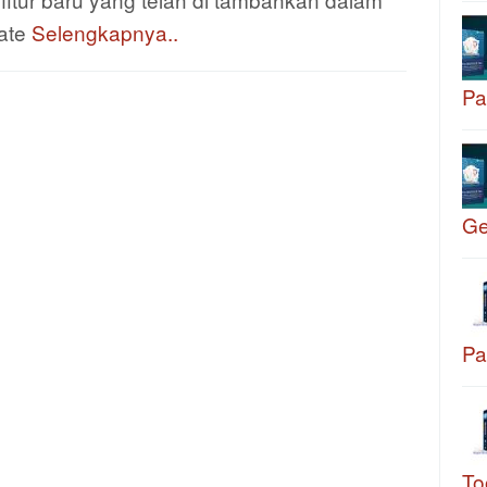
ate
Selengkapnya..
Pa
G
Pa
To