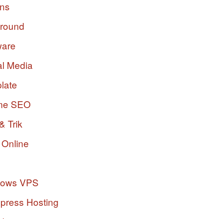
ins
ground
ware
al Media
late
me SEO
& Trik
 Online
dows VPS
press Hosting