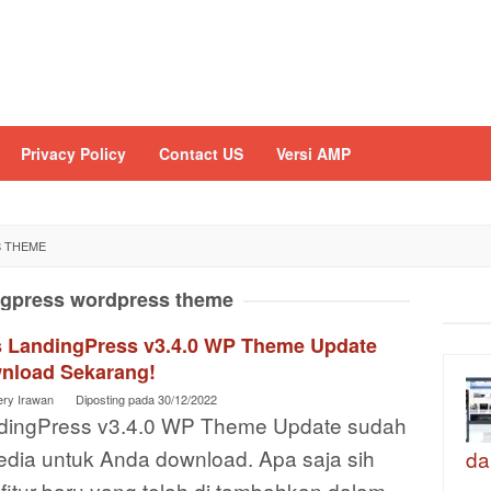
Privacy Policy
Contact US
Versi AMP
 THEME
ngpress wordpress theme
is LandingPress v3.4.0 WP Theme Update
nload Sekarang!
ery Irawan
Diposting pada
30/12/2022
dingPress v3.4.0 WP Theme Update sudah
edia untuk Anda download. Apa saja sih
da
r fitur baru yang telah di tambahkan dalam