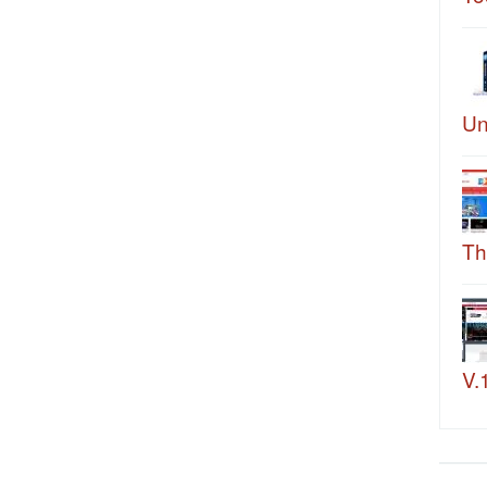
Un
Th
V.