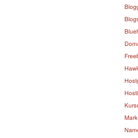
Blog
Blog
Blue
Dom
Free
Hawk
Host
Host
Kurs
Mark
Nam