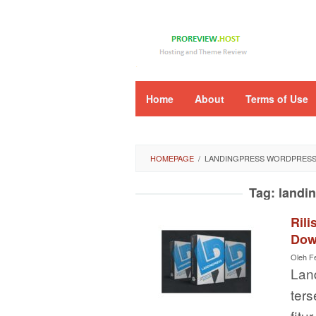
Loncat
ke
konten
Home
About
Terms of Use
HOMEPAGE
/
LANDINGPRESS WORDPRESS
Tag:
landi
Ril
Dow
Oleh
F
Lan
ters
fitu