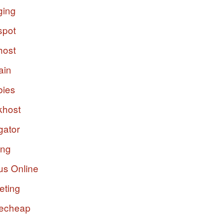
ging
spot
host
ain
bies
host
gator
ing
us Online
eting
echeap