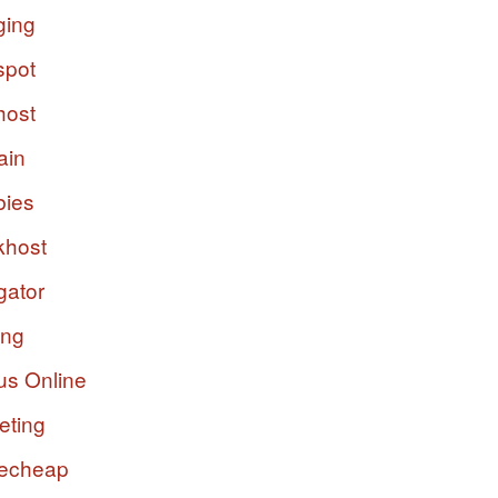
ging
spot
host
ain
bies
host
gator
ing
us Online
eting
echeap