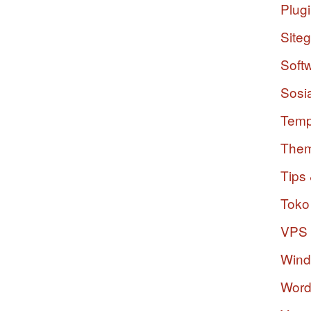
Plug
Site
Soft
Sosi
Temp
The
Tips 
Toko
VPS
Win
Word