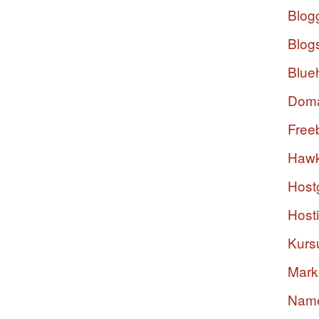
Blog
Blog
Blue
Dom
Free
Hawk
Host
Host
Kurs
Mark
Nam