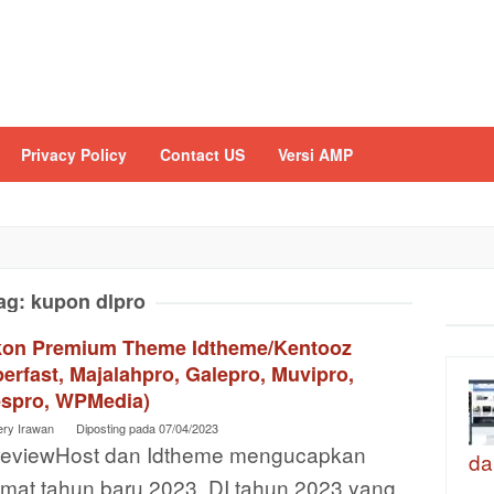
Privacy Policy
Contact US
Versi AMP
ag:
kupon dlpro
kon Premium Theme Idtheme/Kentooz
erfast, Majalahpro, Galepro, Muvipro,
espro, WPMedia)
ery Irawan
Diposting pada
07/04/2023
reviewHost dan Idtheme mengucapkan
da
amat tahun baru 2023. DI tahun 2023 yang