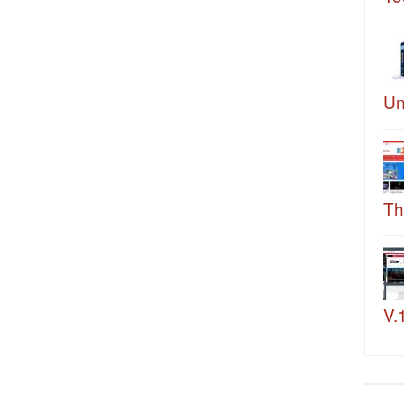
Un
Th
V.