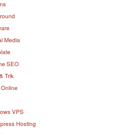
ins
ground
ware
al Media
late
me SEO
& Trik
 Online
dows VPS
press Hosting