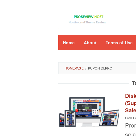
Loncat
ke
konten
Home
About
Terms of Use
HOMEPAGE
/
KUPON DLPRO
T
Dis
(Sup
Sal
Oleh
F
Pro
sel