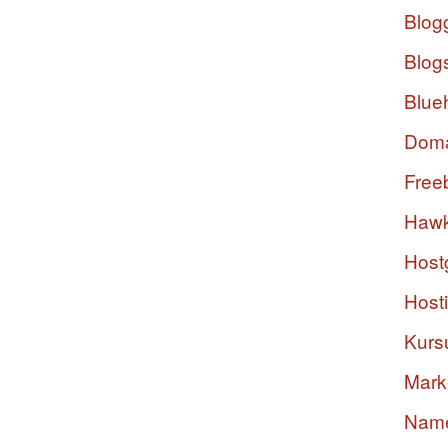
Blog
Blog
Blue
Dom
Free
Hawk
Host
Host
Kurs
Mark
Nam