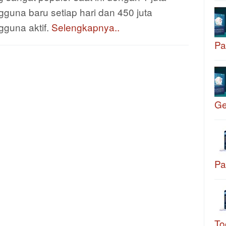
guna baru setiap hari dan 450 juta
gguna aktif.
Selengkapnya..
Pa
G
Pa
To