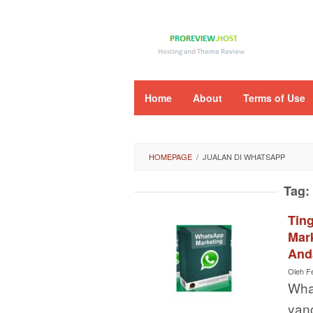
Loncat
ke
konten
Home
About
Terms of Use
HOMEPAGE
/
JUALAN DI WHATSAPP
Tag:
Tin
Mar
And
Oleh
F
Wha
yang