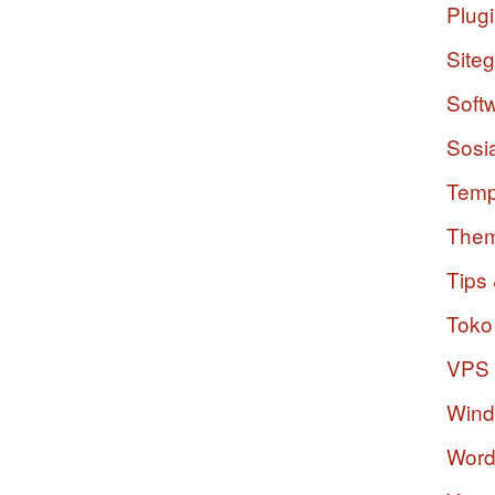
Plug
Site
Soft
Sosi
Temp
The
Tips 
Toko
VPS
Win
Word