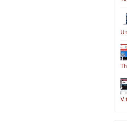
Un
Th
V.