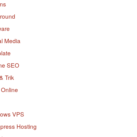
ins
ground
ware
al Media
late
me SEO
& Trik
 Online
dows VPS
press Hosting