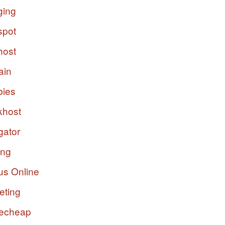
ging
spot
host
ain
bies
host
gator
ing
us Online
eting
echeap