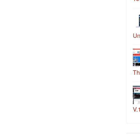
Un
Th
V.