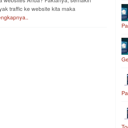
ak traffic ke website kita maka
engkapnya..
Pa
G
Pa
To