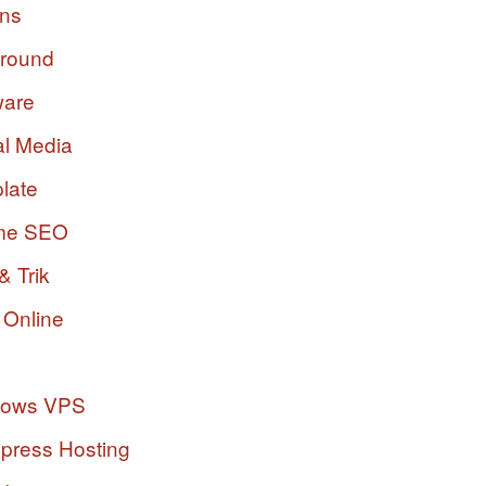
ins
ground
ware
al Media
late
me SEO
& Trik
 Online
dows VPS
press Hosting