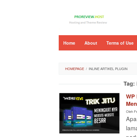
Loncat
ke
konten
Home
About
Terms of Use
HOMEPAGE
/
INLINE ARTIKEL PLUGIN
Tag:
WP 
Men
Oleh
F
Apa
lam
pad