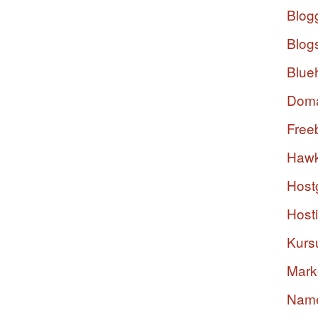
Blog
Blog
Blue
Dom
Free
Hawk
Host
Host
Kurs
Mark
Nam