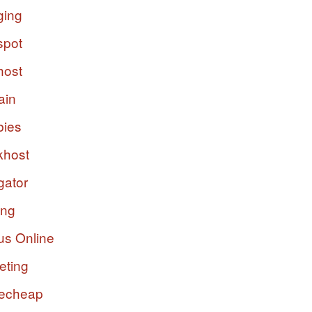
ging
spot
host
ain
bies
host
gator
ing
us Online
eting
echeap