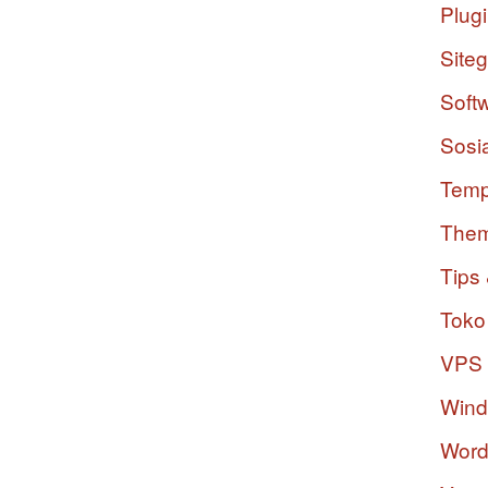
Plug
Site
Soft
Sosi
Temp
The
Tips 
Toko
VPS
Win
Word