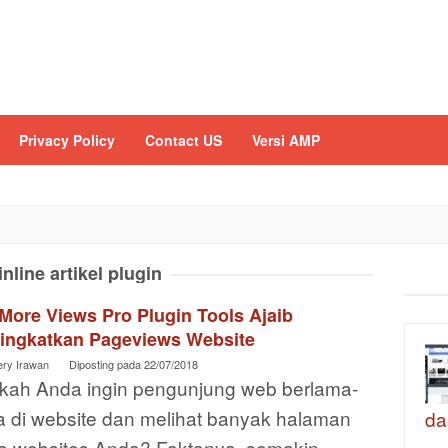
Privacy Policy
Contact US
Versi AMP
inline artikel plugin
More Views Pro Plugin Tools Ajaib
ingkatkan Pageviews Website
ery Irawan
Diposting pada
22/07/2018
kah Anda ingin pengunjung web berlama-
a di website dan melihat banyak halaman
da
a websites Anda? Faktanya, semakin