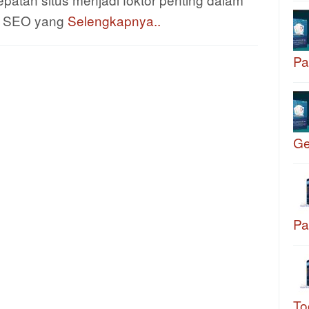
u SEO yang
Selengkapnya..
Pa
G
Pa
To