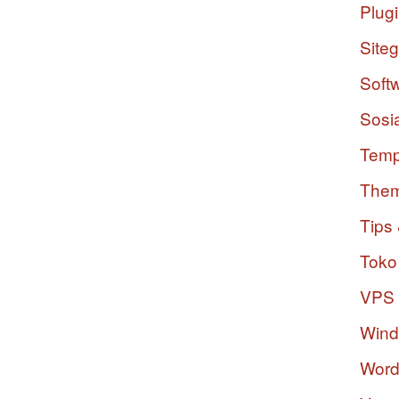
Plug
Site
Soft
Sosi
Temp
The
Tips 
Toko
VPS
Win
Word