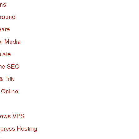
ins
ground
ware
al Media
late
me SEO
& Trik
 Online
dows VPS
press Hosting