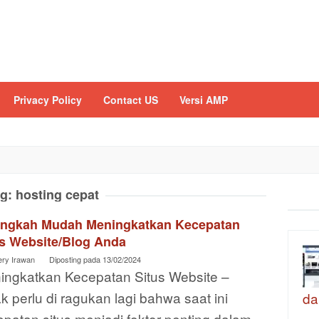
Privacy Policy
Contact US
Versi AMP
ag:
hosting cepat
angkah Mudah Meningkatkan Kecepatan
us Website/Blog Anda
ery Irawan
Diposting pada
13/02/2024
ingkatkan Kecepatan Situs Website –
k perlu di ragukan lagi bahwa saat ini
da
patan situs menjadi foktor penting dalam