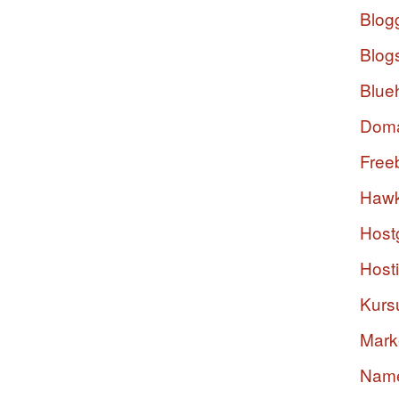
Blog
Blog
Blue
Dom
Free
Hawk
Host
Host
Kurs
Mark
Nam