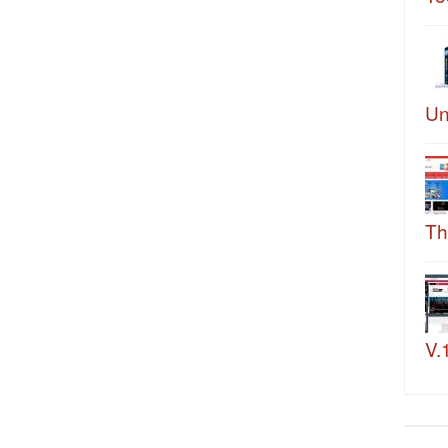
Un
Th
V.