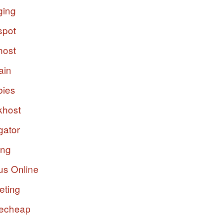
ging
spot
host
ain
bies
host
gator
ing
us Online
eting
echeap