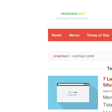
Loncat
ke
konten
Home
About
Terms of Use
HOMEPAGE
/
HOSTING CEPAT
T
7 L
Sit
Oleh
F
Men
Tida
kece