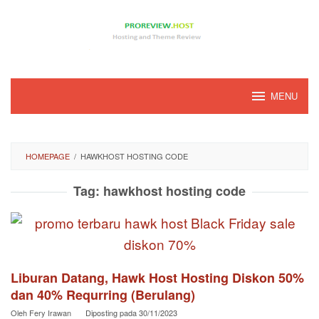
Loncat
ke
konten
MENU
HOMEPAGE
/
HAWKHOST HOSTING CODE
Tag:
hawkhost hosting code
Liburan Datang, Hawk Host Hosting Diskon 50%
dan 40% Requrring (Berulang)
Oleh
Fery Irawan
Diposting pada
30/11/2023