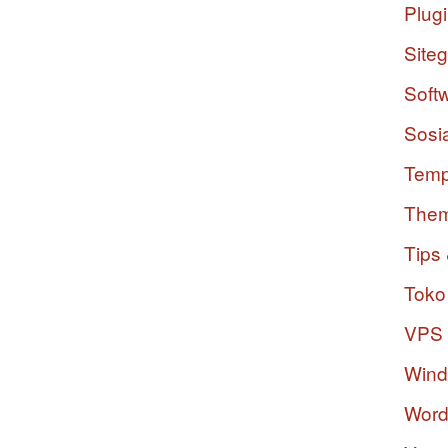
Plug
Site
Soft
Sosi
Temp
The
Tips 
Toko
VPS
Win
Word