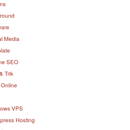
ins
ground
ware
al Media
late
me SEO
& Trik
 Online
dows VPS
press Hosting