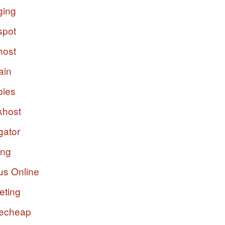
ging
spot
host
ain
bies
host
gator
ing
us Online
eting
echeap