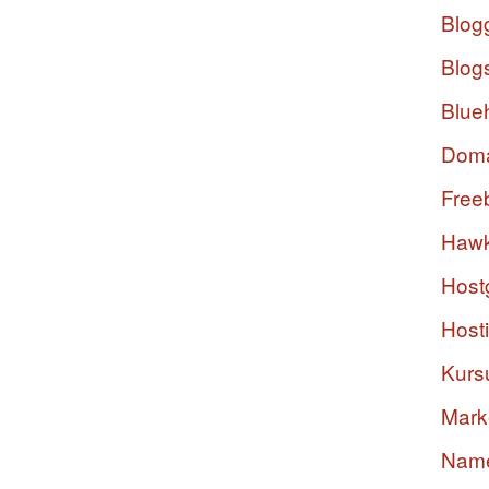
Blog
Blog
Blue
Dom
Free
Hawk
Host
Host
Kurs
Mark
Nam