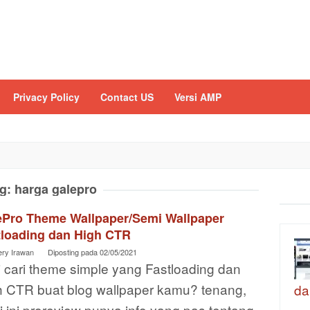
Privacy Policy
Contact US
Versi AMP
g:
harga galepro
ePro Theme Wallpaper/Semi Wallpaper
tloading dan High CTR
ery Irawan
Diposting pada
02/05/2021
 cari theme simple yang Fastloading dan
h CTR buat blog wallpaper kamu? tenang,
da
i ini proreview punya info yang pas tentang