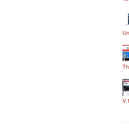
Un
Th
V.