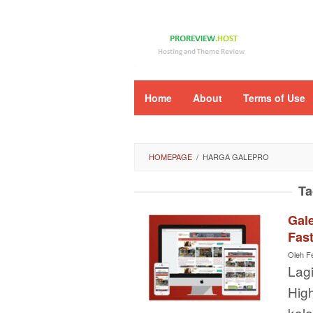
Loncat
ke
konten
Home
About
Terms of Use
HOMEPAGE
/
HARGA GALEPRO
Ta
Gal
Fas
Oleh
F
Lagi
Hig
kala