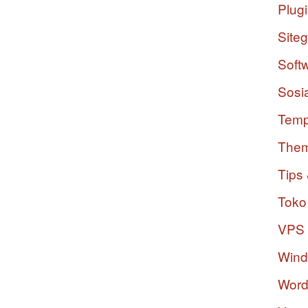
Plug
Site
Soft
Sosi
Temp
The
Tips 
Toko
VPS
Win
Word