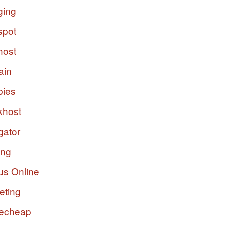
ging
spot
host
ain
bies
host
gator
ing
us Online
eting
echeap